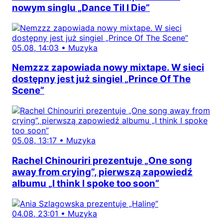
nowym singlu „Dance Til I Die”
05.08, 14:03
•
Muzyka
Nemzzz zapowiada nowy mixtape. W sieci
dostępny jest już singiel „Prince Of The
Scene”
05.08, 13:17
•
Muzyka
Rachel Chinouriri prezentuje „One song
away from crying”, pierwszą zapowiedź
albumu „I think I spoke too soon”
04.08, 23:01
•
Muzyka