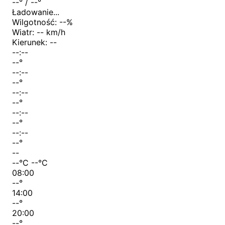
--
° /
--
°
Ładowanie...
Wilgotność:
--
%
Wiatr:
-- km/h
Kierunek:
--
--:--
--
°
--:--
--
°
--:--
--
°
--:--
--
°
--:--
--
°
--
--
°C
--
°C
08:00
--
°
14:00
--
°
20:00
--
°