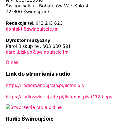
Świnoujście ul. Bohaterów Września 4
72-600 Świnoujście
Redakcja
tel. 913 213 823
kontakt@swinoujscie.fm
Dyrektor muzyczny
Karol Biskup tel. 603 600 591
karol.biskup@swinoujscie.fm
O nas
Link do strumienia audio
https://radioswinoujscie.pl/listen.pls
https://radioswinoujscie.pl/listenhd.pls (192 kbps)
Radio Świnoujście