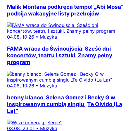
Malik Montana podkręca tempo! „Abi Mosa”
podbija wakacyjne listy przebojów
04.08, 10:26
•
Muzyka
FAMA wraca do Świnoujścia. Sześć dni
koncertów, teatru i sztuki. Znamy pełny
program
04.08, 10:26
•
Muzyka
benny blanco, Selena Gomez i Becky G w
inspirowanym cumbią singlu „Te Olvido (La
La)”
03.08, 23:01
•
Muzyka