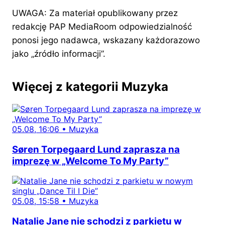
UWAGA: Za materiał opublikowany przez
redakcję PAP MediaRoom odpowiedzialność
ponosi jego nadawca, wskazany każdorazowo
jako „źródło informacji”.
Więcej z kategorii Muzyka
05.08, 16:06
•
Muzyka
Søren Torpegaard Lund zaprasza na
imprezę w „Welcome To My Party”
05.08, 15:58
•
Muzyka
Natalie Jane nie schodzi z parkietu w