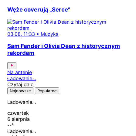
Węże coverują „Serce”
03.08, 11:33
•
Muzyka
Sam Fender i Olivia Dean z historycznym
rekordem
Na antenie
Ładowanie…
Czytaj dalej
Najnowsze
Popularne
Ładowanie...
czwartek
6 sierpnia
--
°
Ładowanie...