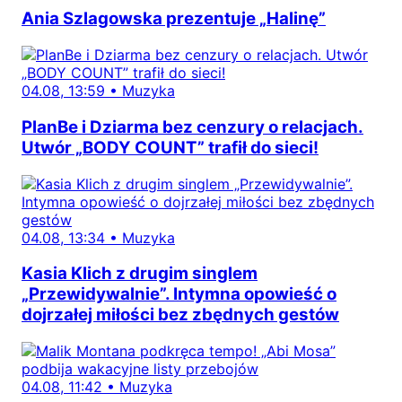
Ania Szlagowska prezentuje „Halinę”
04.08, 13:59
•
Muzyka
PlanBe i Dziarma bez cenzury o relacjach.
Utwór „BODY COUNT” trafił do sieci!
04.08, 13:34
•
Muzyka
Kasia Klich z drugim singlem
„Przewidywalnie”. Intymna opowieść o
dojrzałej miłości bez zbędnych gestów
04.08, 11:42
•
Muzyka