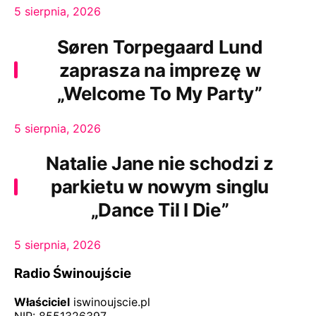
5 sierpnia, 2026
Søren Torpegaard Lund
zaprasza na imprezę w
„Welcome To My Party”
5 sierpnia, 2026
Natalie Jane nie schodzi z
parkietu w nowym singlu
„Dance Til I Die”
5 sierpnia, 2026
Radio Świnoujście
Właściciel
iswinoujscie.pl
NIP: 8551326397