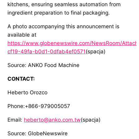
kitchens, ensuring seamless automation from
ingredient preparation to final packaging.
A photo accompanying this announcement is
available at
https://www.globenewswire.com/NewsRoom/Attac
cf19-49fa-b0d1-0dfab4ef0571
(spacja)
Source: ANKO Food Machine
CONTACT:
Heberto Orozco
Phone:+866-979005057
Email:
heberto@anko.com.tw
(spacja)
Source: GlobeNewswire