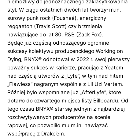
niemożliwy do jednoznacznego zaklasyfikowania
styl. W ciągu ostatnich dwóch lat tworzył m.in.
surowy punk rock (Fousheé), energiczny
reggaeton (Travis Scott) czy brzmienia
nawiązujące do lat 80. R&B (Zack Fox).
Będąc już częścią odnoszącego ogromne
sukcesy kolektywu producenckiego Working on
Dying, BNYX®️ odnotował w 2022 r. swój pierwszy
poważny sukces w karierze, pracując z Yeatem
nad częścią utworów z „Lyfë”, w tym nad hitem
„Flawless” nagranym wspólnie z Lil Uzi Vertem.
Później było wspomniane już „AftërLyfe”, które
dotarło do czwartego miejsca listy Billboardu. Od
tego czasu BNYX®️ stał się jednym z najbardziej
rozchwytywanych producentów na scenie
rapowej, co pozwoliło mu m.in. nawiązać
współpracę z Drake’em.