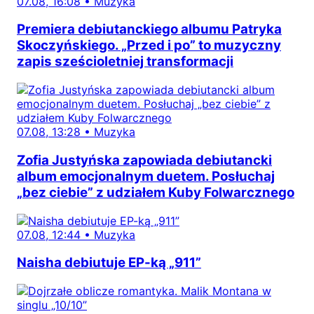
07.08, 16:08
•
Muzyka
Premiera debiutanckiego albumu Patryka
Skoczyńskiego. „Przed i po” to muzyczny
zapis sześcioletniej transformacji
07.08, 13:28
•
Muzyka
Zofia Justyńska zapowiada debiutancki
album emocjonalnym duetem. Posłuchaj
„bez ciebie” z udziałem Kuby Folwarcznego
07.08, 12:44
•
Muzyka
Naisha debiutuje EP-ką „911”