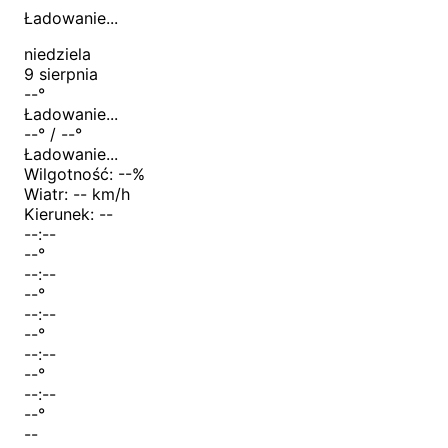
Ładowanie...
niedziela
9 sierpnia
--
°
Ładowanie...
--
° /
--
°
Ładowanie...
Wilgotność:
--
%
Wiatr:
-- km/h
Kierunek:
--
--:--
--
°
--:--
--
°
--:--
--
°
--:--
--
°
--:--
--
°
--