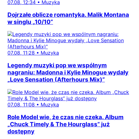
07.08, 12:34
•
Muzyka
Dojrzałe oblicze romantyka. Malik Montana
w singlu „10/10”
07.08, 11:28
•
Muzyka
Legendy muzyki pop we wspólnym
nagraniu: Madonna i Kylie Minogue wydały
„Love Sensation (Afterhours Mix)”
07.08, 11:08
•
Muzyka
Role Model wie, że czas nie czeka. Album
„Chuck Timely & The Hourglass” już
dostępny