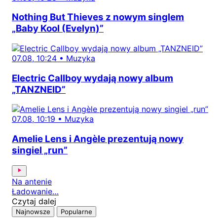
Nothing But Thieves z nowym singlem
„Baby Kool (Evelyn)”
07.08, 10:24
•
Muzyka
Electric Callboy wydają nowy album
„TANZNEID”
07.08, 10:19
•
Muzyka
Amelie Lens i Angèle prezentują nowy
singiel „run”
Na antenie
Ładowanie…
Czytaj dalej
Najnowsze
Popularne