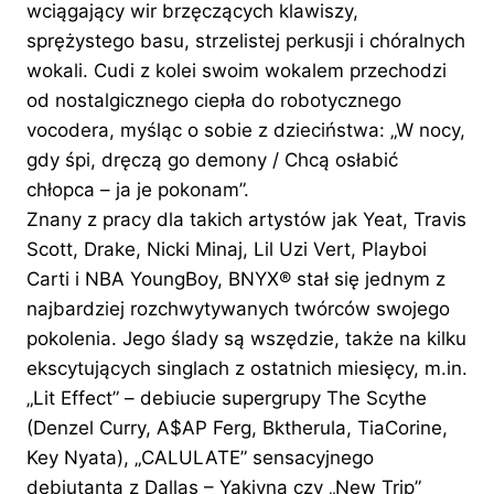
wciągający wir brzęczących klawiszy,
sprężystego basu, strzelistej perkusji i chóralnych
wokali. Cudi z kolei swoim wokalem przechodzi
od nostalgicznego ciepła do robotycznego
vocodera, myśląc o sobie z dzieciństwa: „W nocy,
gdy śpi, dręczą go demony / Chcą osłabić
chłopca – ja je pokonam”.
Znany z pracy dla takich artystów jak Yeat, Travis
Scott, Drake, Nicki Minaj, Lil Uzi Vert, Playboi
Carti i NBA YoungBoy, BNYX®️ stał się jednym z
najbardziej rozchwytywanych twórców swojego
pokolenia. Jego ślady są wszędzie, także na kilku
ekscytujących singlach z ostatnich miesięcy, m.in.
„Lit Effect” – debiucie supergrupy The Scythe
(Denzel Curry, A$AP Ferg, Bktherula, TiaCorine,
Key Nyata), „CALULATE” sensacyjnego
debiutanta z Dallas – Yakiyna czy „New Trip”