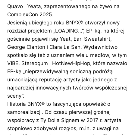
Quavo i Yeata, zaprezentowanego na żywo na
ComplexCon 2025.
Jesienią ubiegłego roku BNYX®️ otworzył nowy
rozdział projektem „LOADING…”, EP-ką, na której
gościnnie pojawili się Yeat, Earl Sweatshirt,
George Clanton i Clara La San. Wydawnictwo
spotkało się też z uznaniem wielu mediów, w tym
VIBE, Stereogum i HotNewHipHop, które nazwało
EP-kę „nieprzewidywalną soniczną podróżą
umacniającą reputację artysty jako jednego z
najbardziej innowacyjnych twórców współczesnej
sceny”.
Historia BNYX®️ to fascynująca opowieść o
samorealizacji. Od czasu pierwszej głośnej
współpracy z Ty Dolla $ignem w 2017 r. artysta
stopniowo zdobywał rozgłos, m.in. z uwagi na