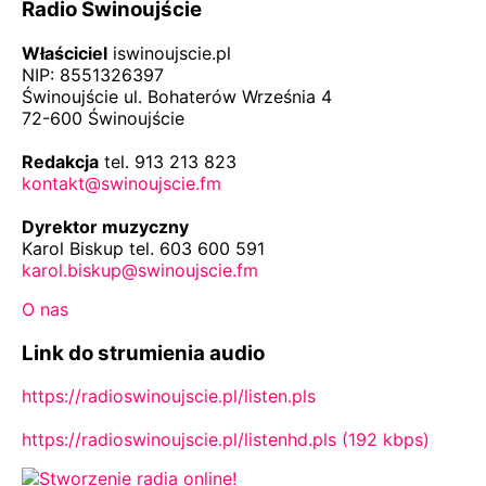
Radio Świnoujście
Właściciel
iswinoujscie.pl
NIP: 8551326397
Świnoujście ul. Bohaterów Września 4
72-600 Świnoujście
Redakcja
tel. 913 213 823
kontakt@swinoujscie.fm
Dyrektor muzyczny
Karol Biskup tel. 603 600 591
karol.biskup@swinoujscie.fm
O nas
Link do strumienia audio
https://radioswinoujscie.pl/listen.pls
https://radioswinoujscie.pl/listenhd.pls (192 kbps)