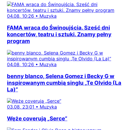
04.08, 10:26
•
Muzyka
FAMA wraca do Świnoujścia. Sześć dni
koncertów, teatru i sztuki. Znamy pełny
program
04.08, 10:26
•
Muzyka
benny blanco, Selena Gomez i Becky G w
inspirowanym cumbią singlu „Te Olvido (La
La)”
03.08, 23:01
•
Muzyka
Węże coverują „Serce”