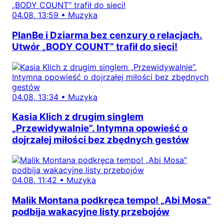
04.08, 13:59
•
Muzyka
PlanBe i Dziarma bez cenzury o relacjach.
Utwór „BODY COUNT” trafił do sieci!
04.08, 13:34
•
Muzyka
Kasia Klich z drugim singlem
„Przewidywalnie”. Intymna opowieść o
dojrzałej miłości bez zbędnych gestów
04.08, 11:42
•
Muzyka
Malik Montana podkręca tempo! „Abi Mosa”
podbija wakacyjne listy przebojów