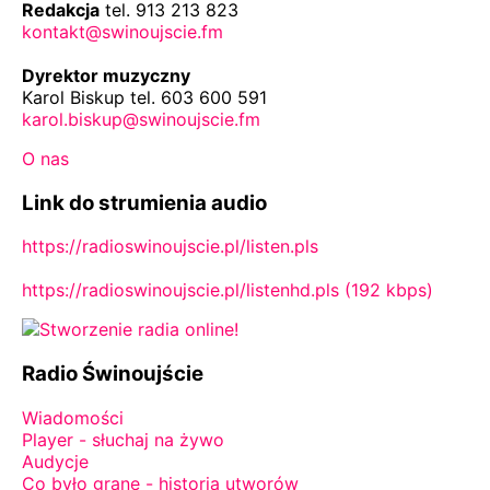
Redakcja
tel. 913 213 823
kontakt@swinoujscie.fm
Dyrektor muzyczny
Karol Biskup tel. 603 600 591
karol.biskup@swinoujscie.fm
O nas
Link do strumienia audio
https://radioswinoujscie.pl/listen.pls
https://radioswinoujscie.pl/listenhd.pls (192 kbps)
Radio Świnoujście
Wiadomości
Player - słuchaj na żywo
Audycje
Co było grane - historia utworów