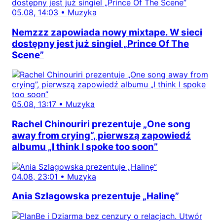
05.08, 14:03
•
Muzyka
Nemzzz zapowiada nowy mixtape. W sieci
dostępny jest już singiel „Prince Of The
Scene”
05.08, 13:17
•
Muzyka
Rachel Chinouriri prezentuje „One song
away from crying”, pierwszą zapowiedź
albumu „I think I spoke too soon”
04.08, 23:01
•
Muzyka
Ania Szlagowska prezentuje „Halinę”