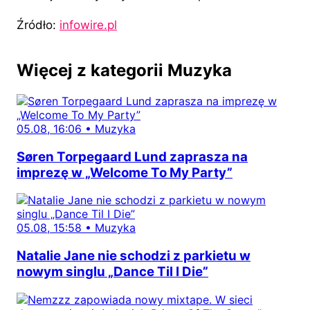
Źródło:
infowire.pl
Więcej z kategorii Muzyka
05.08, 16:06
•
Muzyka
Søren Torpegaard Lund zaprasza na
imprezę w „Welcome To My Party”
05.08, 15:58
•
Muzyka
Natalie Jane nie schodzi z parkietu w
nowym singlu „Dance Til I Die”