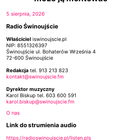
5 sierpnia, 2026
Radio Świnoujście
Właściciel
iswinoujscie.pl
NIP: 8551326397
Świnoujście ul. Bohaterów Września 4
72-600 Świnoujście
Redakcja
tel. 913 213 823
kontakt@swinoujscie.fm
Dyrektor muzyczny
Karol Biskup tel. 603 600 591
karol.biskup@swinoujscie.fm
O nas
Link do strumienia audio
https://radioswinoujscie.pl/listen.pls