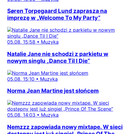
Søren Torpegaard Lund zaprasza na
imprezę w „Welcome To My Party”
05.08, 15:58
•
Muzyka
Natalie Jane nie schodzi z parkietu w
nowym singlu „Dance Til I Die”
05.08, 15:10
•
Muzyka
Norma Jean Martine jest słońcem
05.08, 14:03
•
Muzyka
Nemzzz zapowiada nowy mixtape. W sieci
dostępny jest już singiel „Prince Of The