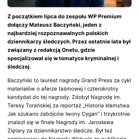
Z początkiem lipca do zespołu WP Premium
dołączy Mateusz Baczyński, jeden
z
najbardziej rozpoznawalnych polskich
dziennikarzy śledczych. Przez ostatnie lata był
związany z redakcją Onetu, gdzie
specjalizował się w tematyce kryminalnej i
śledczej.
Baczyński to laureat nagrody Grand Press za cykl
materiałów o aferze taśmowej i czterokrotny
kandydat do tej nagrody. Zdobył Nagrodę im.
Teresy Torańskiej za reportaż „Historia kłamstwa.
Jak szukano zabójców Iwony Cygan” i trzykrotnie
znalazł się w finale Nagrody im. Jarosława
Ziętary za dziennikarstwo śledcze. Był też
nominowany do Nagrody Wirtuale za publikację