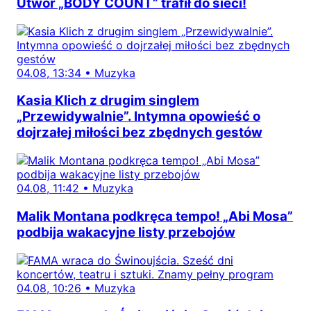
Utwór „BODY COUNT” trafił do sieci!
04.08, 13:34
•
Muzyka
Kasia Klich z drugim singlem
„Przewidywalnie”. Intymna opowieść o
dojrzałej miłości bez zbędnych gestów
04.08, 11:42
•
Muzyka
Malik Montana podkręca tempo! „Abi Mosa”
podbija wakacyjne listy przebojów
04.08, 10:26
•
Muzyka