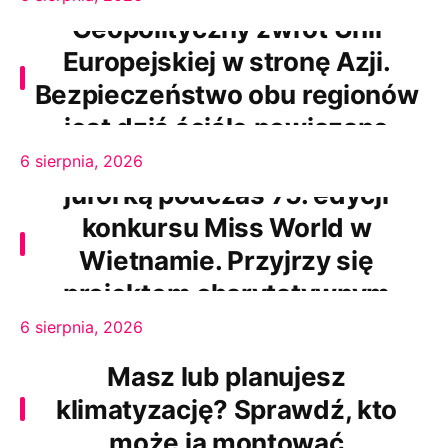
Geopolityczny zwrot Unii
Europejskiej w stronę Azji.
Bezpieczeństwo obu regionów
jest dziś ściśle powiązane
Karolina Bielawska będzie
6 sierpnia, 2026
jurorką podczas 75. edycji
konkursu Miss World w
Wietnamie. Przyjrzy się
projektom charytatywnym
uczestniczek
6 sierpnia, 2026
Masz lub planujesz
klimatyzację? Sprawdź, kto
może ją montować