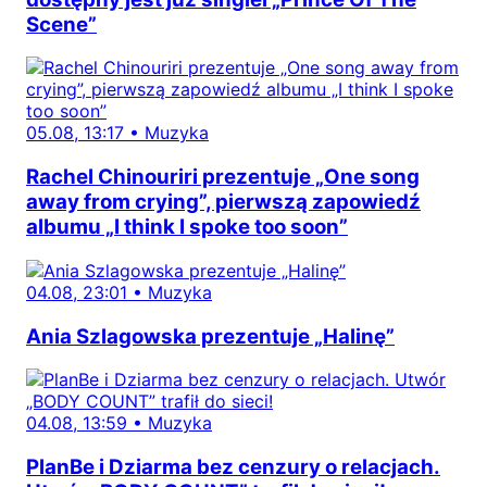
Scene”
05.08, 13:17
•
Muzyka
Rachel Chinouriri prezentuje „One song
away from crying”, pierwszą zapowiedź
albumu „I think I spoke too soon”
04.08, 23:01
•
Muzyka
Ania Szlagowska prezentuje „Halinę”
04.08, 13:59
•
Muzyka
PlanBe i Dziarma bez cenzury o relacjach.