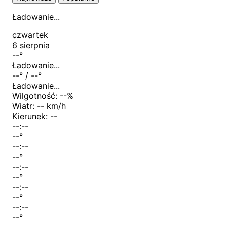
Ładowanie...
czwartek
6 sierpnia
--
°
Ładowanie...
--
° /
--
°
Ładowanie...
Wilgotność:
--
%
Wiatr:
-- km/h
Kierunek:
--
--:--
--
°
--:--
--
°
--:--
--
°
--:--
--
°
--:--
--
°