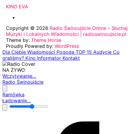
KINO EVA
Copyright © 2026
Radio Świnoujście Online – Słuchaj
Muzyki i Lokalnych Wiadomości | radioswinoujscie.pl
Theme by:
Theme Horse
Proudly Powered by:
WordPress
Dla Ciebie
Wiadomości
Pogoda
TOP 15
Audycje
Co
graliśmy?
Kino
Informator
Kontakt
NA ŻYWO
Wczytywanie…
Radio Świnoujście
Ramówka
Ładowanie…