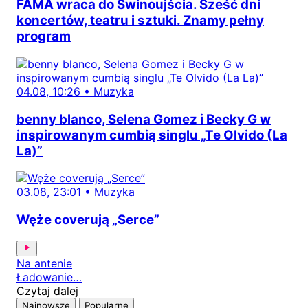
FAMA wraca do Świnoujścia. Sześć dni
koncertów, teatru i sztuki. Znamy pełny
program
04.08, 10:26
•
Muzyka
benny blanco, Selena Gomez i Becky G w
inspirowanym cumbią singlu „Te Olvido (La
La)”
03.08, 23:01
•
Muzyka
Węże coverują „Serce”
Na antenie
Ładowanie…
Czytaj dalej
Najnowsze
Popularne