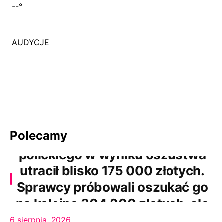
--
°
AUDYCJE
Polecamy
64- letni mieszkaniec powiatu
polickiego w wyniku oszustwa
utracił blisko 175 000 złotych.
Sprawcy próbowali oszukać go
na kolejne 304 000 złotych, ale
zostali zatrzymani
6 sierpnia, 2026