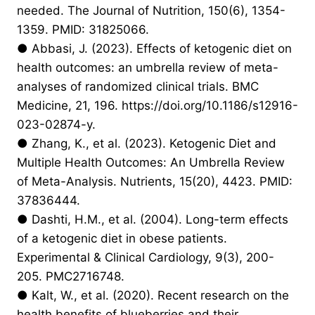
needed. The Journal of Nutrition, 150(6), 1354-
1359. PMID: 31825066.
● Abbasi, J. (2023). Effects of ketogenic diet on
health outcomes: an umbrella review of meta-
analyses of randomized clinical trials. BMC
Medicine, 21, 196. https://doi.org/10.1186/s12916-
023-02874-y.
● Zhang, K., et al. (2023). Ketogenic Diet and
Multiple Health Outcomes: An Umbrella Review
of Meta-Analysis. Nutrients, 15(20), 4423. PMID:
37836444.
● Dashti, H.M., et al. (2004). Long-term effects
of a ketogenic diet in obese patients.
Experimental & Clinical Cardiology, 9(3), 200-
205. PMC2716748.
● Kalt, W., et al. (2020). Recent research on the
health benefits of blueberries and their