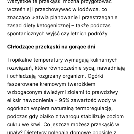
Wszystkie te przekąski można przygotować
wcześniej i przechowywać w lodówce, co
znacząco ułatwia planowanie i przestrzeganie
zasad diety ketogenicznej – także podczas
spontanicznych wyjść czy letnich podróży.
Chłodzące przekąski na gorące dni
Tropikalne temperatury wymagają kulinarnych
rozwiązań, które równocześnie sycą, nawadniają
i ochładzają rozgrzany organizm. Ogórki
faszerowane kremowym twarożkiem
wzbogaconym świeżymi ziołami to prawdziwy
eliksir nawodnienia – 95% zawartość wody w
ogórkach wspiera naturalną termoregulację,
podczas gdy białko z twarogu stabilizuje poziom
cukru we krwi. Co jeszcze możesz przekąsić w
upały? Dietetycy polegają domowe popsicle z