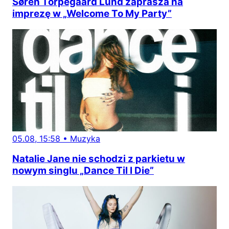
Søren Torpegaard Lund zaprasza na
imprezę w „Welcome To My Party”
05.08, 15:58
•
Muzyka
Natalie Jane nie schodzi z parkietu w
nowym singlu „Dance Til I Die”