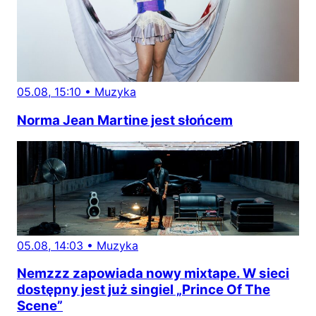
05.08, 15:10
•
Muzyka
Norma Jean Martine jest słońcem
05.08, 14:03
•
Muzyka
Nemzzz zapowiada nowy mixtape. W sieci
dostępny jest już singiel „Prince Of The
Scene”