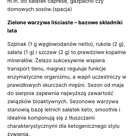
m.in. do sałatek caprese, gazpacho czy
domowych sosów.(spacja)
Zielone warzywa liściaste – bazowe składniki
lata
Szpinak (1 g węglowodanów netto), rukola (2 g),
sałata (1 g) i szczaw (2 g) to prawdziwe kopalnie
minerałów. Żelazo sukcesywnie wspiera
transport tlenu, magnez reguluje funkcje
enzymatyczne organizmu, a wapń uczestniczy w
prawidłowych skurczach mięśni. Sezon od maja
do sierpnia zapewnia najwyższą zawartość
związków bioaktywnych. Sezonowe warzywa
stanowią bazę letnich sałatek keto, smoothie i
idealnie komponują się z tłuszczami
charakterystycznymi dla ketogenicznego stylu
żywienia.