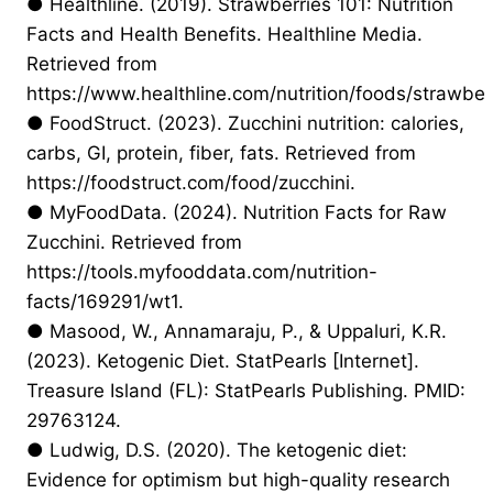
● Healthline. (2019). Strawberries 101: Nutrition
Facts and Health Benefits. Healthline Media.
Retrieved from
https://www.healthline.com/nutrition/foods/strawber
● FoodStruct. (2023). Zucchini nutrition: calories,
carbs, GI, protein, fiber, fats. Retrieved from
https://foodstruct.com/food/zucchini.
● MyFoodData. (2024). Nutrition Facts for Raw
Zucchini. Retrieved from
https://tools.myfooddata.com/nutrition-
facts/169291/wt1.
● Masood, W., Annamaraju, P., & Uppaluri, K.R.
(2023). Ketogenic Diet. StatPearls [Internet].
Treasure Island (FL): StatPearls Publishing. PMID:
29763124.
● Ludwig, D.S. (2020). The ketogenic diet:
Evidence for optimism but high-quality research