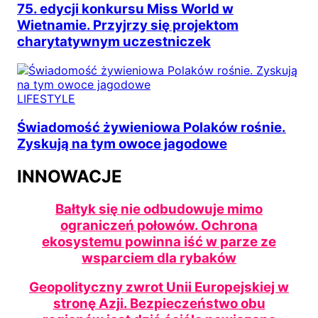
75. edycji konkursu Miss World w
Wietnamie. Przyjrzy się projektom
charytatywnym uczestniczek
LIFESTYLE
Świadomość żywieniowa Polaków rośnie.
Zyskują na tym owoce jagodowe
INNOWACJE
Bałtyk się nie odbudowuje mimo
ograniczeń połowów. Ochrona
ekosystemu powinna iść w parze ze
wsparciem dla rybaków
Geopolityczny zwrot Unii Europejskiej w
stronę Azji. Bezpieczeństwo obu