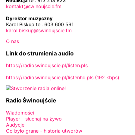
Redakcja
tel. 913 213 823
kontakt@swinoujscie.fm
Dyrektor muzyczny
Karol Biskup tel. 603 600 591
karol.biskup@swinoujscie.fm
O nas
Link do strumienia audio
https://radioswinoujscie.pl/listen.pls
https://radioswinoujscie.pl/listenhd.pls (192 kbps)
Radio Świnoujście
Wiadomości
Player - słuchaj na żywo
Audycje
Co było grane - historia utworów