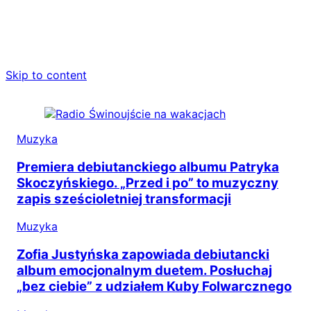
Skip to content
Muzyka
Premiera debiutanckiego albumu Patryka
Skoczyńskiego. „Przed i po” to muzyczny
zapis sześcioletniej transformacji
Muzyka
Zofia Justyńska zapowiada debiutancki
album emocjonalnym duetem. Posłuchaj
„bez ciebie” z udziałem Kuby Folwarcznego