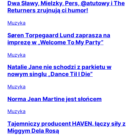
Dwa Sławy, Mielzky, Pers, @atutowy i The
Returners zrujnują ci humor!
Muzyka
Søren Torpegaard Lund zaprasza na
imprezę w „Welcome To My Party”
Muzyka
Natalie Jane nie schodzi z parkietu w
nowym singlu „Dance Til I Die”
Muzyka
Norma Jean Martine jest słońcem
Muzyka
Tajemniczy producent HAVEN. łączy siły z
Miggym Dela Rosą