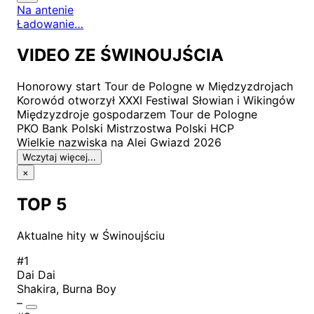
Na antenie
Ładowanie…
VIDEO ZE ŚWINOUJŚCIA
Honorowy start Tour de Pologne w Międzyzdrojach
Korowód otworzył XXXI Festiwal Słowian i Wikingów
Międzyzdroje gospodarzem Tour de Pologne
PKO Bank Polski Mistrzostwa Polski HCP
Wielkie nazwiska na Alei Gwiazd 2026
Wczytaj więcej...
×
TOP 5
Aktualne hity w
Świnoujściu
#1
Dai Dai
Shakira, Burna Boy
–