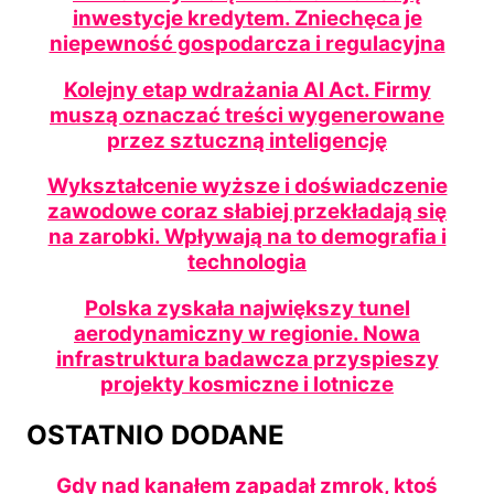
inwestycje kredytem. Zniechęca je
niepewność gospodarcza i regulacyjna
Kolejny etap wdrażania AI Act. Firmy
muszą oznaczać treści wygenerowane
przez sztuczną inteligencję
Wykształcenie wyższe i doświadczenie
zawodowe coraz słabiej przekładają się
na zarobki. Wpływają na to demografia i
technologia
Polska zyskała największy tunel
aerodynamiczny w regionie. Nowa
infrastruktura badawcza przyspieszy
projekty kosmiczne i lotnicze
OSTATNIO DODANE
Gdy nad kanałem zapadał zmrok, ktoś