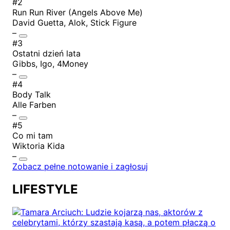
#2
Run Run River (Angels Above Me)
David Guetta, Alok, Stick Figure
–
#3
Ostatni dzień lata
Gibbs, Igo, 4Money
–
#4
Body Talk
Alle Farben
–
#5
Co mi tam
Wiktoria Kida
–
Zobacz pełne notowanie i zagłosuj
LIFESTYLE