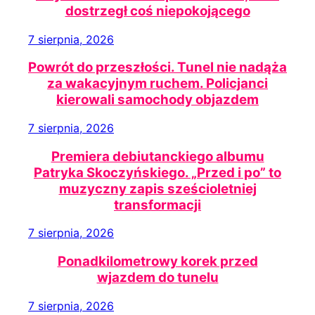
dostrzegł coś niepokojącego
7 sierpnia, 2026
Powrót do przeszłości. Tunel nie nadąża
za wakacyjnym ruchem. Policjanci
kierowali samochody objazdem
7 sierpnia, 2026
Premiera debiutanckiego albumu
Patryka Skoczyńskiego. „Przed i po” to
muzyczny zapis sześcioletniej
transformacji
7 sierpnia, 2026
Ponadkilometrowy korek przed
wjazdem do tunelu
7 sierpnia, 2026