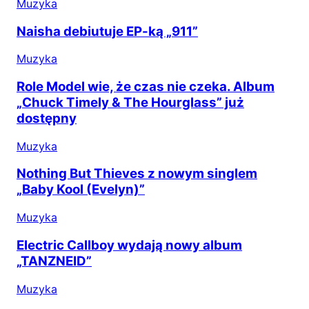
Muzyka
Naisha debiutuje EP-ką „911”
Muzyka
Role Model wie, że czas nie czeka. Album
„Chuck Timely & The Hourglass” już
dostępny
Muzyka
Nothing But Thieves z nowym singlem
„Baby Kool (Evelyn)”
Muzyka
Electric Callboy wydają nowy album
„TANZNEID”
Muzyka