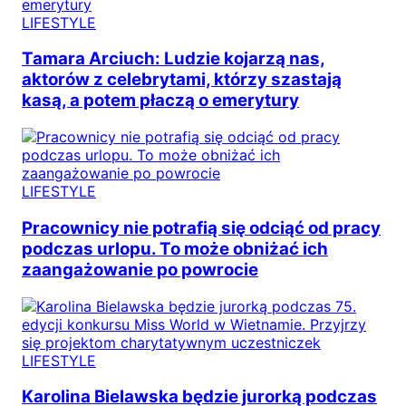
LIFESTYLE
Tamara Arciuch: Ludzie kojarzą nas,
aktorów z celebrytami, którzy szastają
kasą, a potem płaczą o emerytury
LIFESTYLE
Pracownicy nie potrafią się odciąć od pracy
podczas urlopu. To może obniżać ich
zaangażowanie po powrocie
LIFESTYLE
Karolina Bielawska będzie jurorką podczas