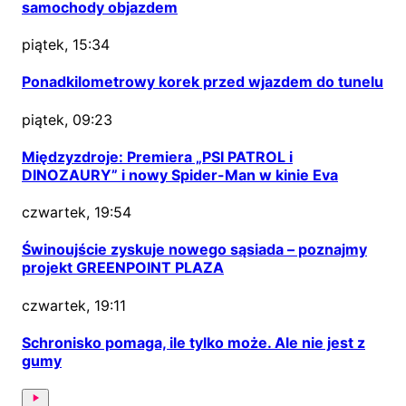
samochody objazdem
piątek, 15:34
Ponadkilometrowy korek przed wjazdem do tunelu
piątek, 09:23
Międzyzdroje: Premiera „PSI PATROL i
DINOZAURY” i nowy Spider-Man w kinie Eva
czwartek, 19:54
Świnoujście zyskuje nowego sąsiada – poznajmy
projekt GREENPOINT PLAZA
czwartek, 19:11
Schronisko pomaga, ile tylko może. Ale nie jest z
gumy