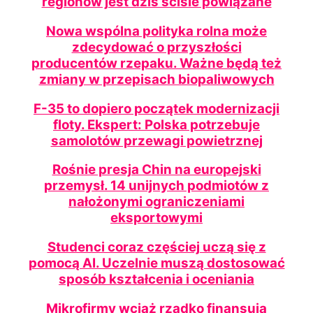
regionów jest dziś ściśle powiązane
Nowa wspólna polityka rolna może
zdecydować o przyszłości
producentów rzepaku. Ważne będą też
zmiany w przepisach biopaliwowych
F-35 to dopiero początek modernizacji
floty. Ekspert: Polska potrzebuje
samolotów przewagi powietrznej
Rośnie presja Chin na europejski
przemysł. 14 unijnych podmiotów z
nałożonymi ograniczeniami
eksportowymi
Studenci coraz częściej uczą się z
pomocą AI. Uczelnie muszą dostosować
sposób kształcenia i oceniania
Mikrofirmy wciąż rzadko finansują