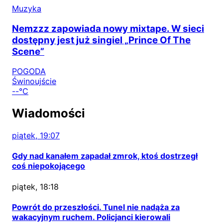
Muzyka
Nemzzz zapowiada nowy mixtape. W sieci
dostępny jest już singiel „Prince Of The
Scene”
POGODA
Świnoujście
--°C
Wiadomości
piątek, 19:07
Gdy nad kanałem zapadał zmrok, ktoś dostrzegł
coś niepokojącego
piątek, 18:18
Powrót do przeszłości. Tunel nie nadąża za
wakacyjnym ruchem. Policjanci kierowali