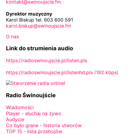
kontakt@swinoujscie.fm
Dyrektor muzyczny
Karol Biskup tel. 603 600 591
karol.biskup@swinoujscie.fm
O nas
Link do strumienia audio
https://radioswinoujscie.pl/listen.pls
https://radioswinoujscie.pl/listenhd.pls (192 kbps)
Radio Świnoujście
Wiadomości
Player - słuchaj na żywo
Audycje
Co było grane - historia utworów
TOP 15 - lista przebojów