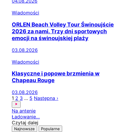
04.08.2026
Wiadomości
ORLEN Beach Volley Tour Świnoujście
2026 za nami. Trzy dni sportowych
emocji na świnoujskiej plaży
03.08.2026
Wiadomości
Klasyczne i popowe brzmienia w
Chapeau Rouge
03.08.2026
1
2
3
…
5
Następna ›
Na antenie
Ładowanie…
Czytaj dalej
Najnowsze
Popularne