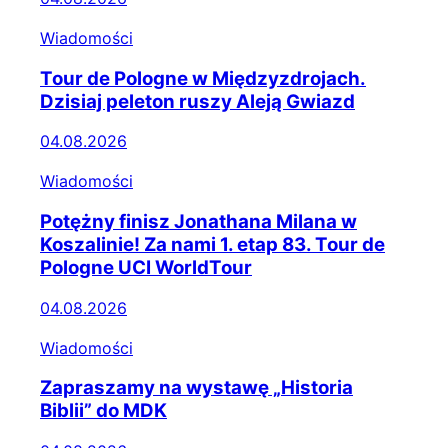
Wiadomości
Tour de Pologne w Międzyzdrojach.
Dzisiaj peleton ruszy Aleją Gwiazd
04.08.2026
Wiadomości
Potężny finisz Jonathana Milana w
Koszalinie! Za nami 1. etap 83. Tour de
Pologne UCI WorldTour
04.08.2026
Wiadomości
Zapraszamy na wystawę „Historia
Biblii” do MDK