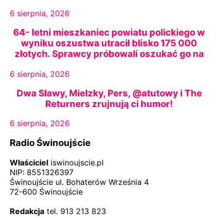
6 sierpnia, 2026
64- letni mieszkaniec powiatu polickiego w
wyniku oszustwa utracił blisko 175 000
złotych. Sprawcy próbowali oszukać go na
kolejne 304 000 złotych, ale zostali
6 sierpnia, 2026
zatrzymani
Dwa Sławy, Mielzky, Pers, @atutowy i The
Returners zrujnują ci humor!
6 sierpnia, 2026
Radio Świnoujście
Właściciel
iswinoujscie.pl
NIP: 8551326397
Świnoujście ul. Bohaterów Września 4
72-600 Świnoujście
Redakcja
tel. 913 213 823