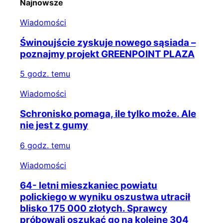
Najnowsze
Wiadomości
Świnoujście zyskuje nowego sąsiada –
poznajmy projekt GREENPOINT PLAZA
5 godz. temu
Wiadomości
Schronisko pomaga, ile tylko może. Ale
nie jest z gumy
6 godz. temu
Wiadomości
64- letni mieszkaniec powiatu
polickiego w wyniku oszustwa utracił
blisko 175 000 złotych. Sprawcy
próbowali oszukać go na kolejne 304