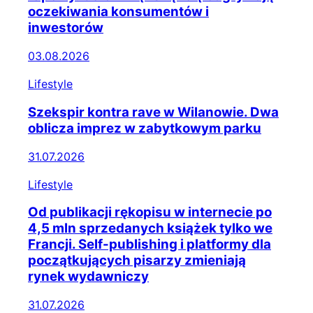
oczekiwania konsumentów i
inwestorów
03.08.2026
Lifestyle
Szekspir kontra rave w Wilanowie. Dwa
oblicza imprez w zabytkowym parku
31.07.2026
Lifestyle
Od publikacji rękopisu w internecie po
4,5 mln sprzedanych książek tylko we
Francji. Self-publishing i platformy dla
początkujących pisarzy zmieniają
rynek wydawniczy
31.07.2026