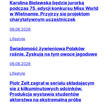
Karolina Bielawska będzie jurorką
podczas 75. edycji konkursu Miss World
w Wietnamie. Przyjrzy się projektom
charytatywnym uczestniczek
06.08.2026
Lifestyle
Świadomość żywieniowa Polaków
rośnie. Zyskują na tym owoce jagodowe
06.08.2026
Lifestyle
Piotr Zelt zagrał w serialu składającym
się z kilkuminutowych odcinków.
Produkcja wystawia studentów
aktorstwa na ekstremalną próbę