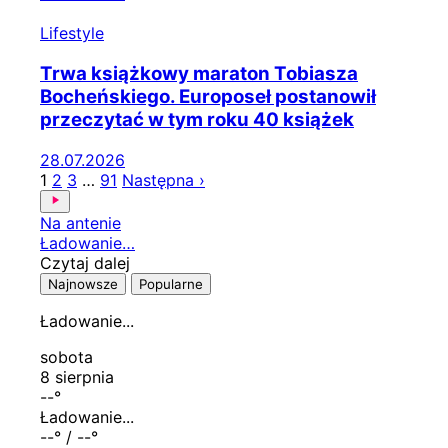
Lifestyle
Trwa książkowy maraton Tobiasza
Bocheńskiego. Europoseł postanowił
przeczytać w tym roku 40 książek
28.07.2026
1
2
3
…
91
Następna ›
Na antenie
Ładowanie…
Czytaj dalej
Najnowsze
Popularne
Ładowanie...
sobota
8 sierpnia
--
°
Ładowanie...
--
° /
--
°