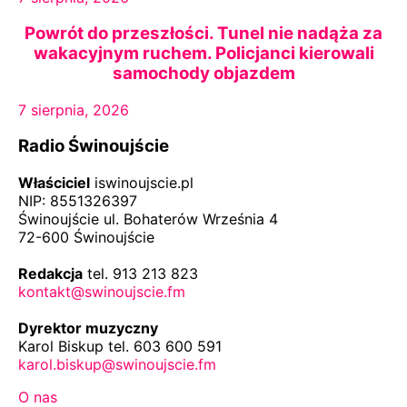
Powrót do przeszłości. Tunel nie nadąża za
wakacyjnym ruchem. Policjanci kierowali
samochody objazdem
7 sierpnia, 2026
Radio Świnoujście
Właściciel
iswinoujscie.pl
NIP: 8551326397
Świnoujście ul. Bohaterów Września 4
72-600 Świnoujście
Redakcja
tel. 913 213 823
kontakt@swinoujscie.fm
Dyrektor muzyczny
Karol Biskup tel. 603 600 591
karol.biskup@swinoujscie.fm
O nas