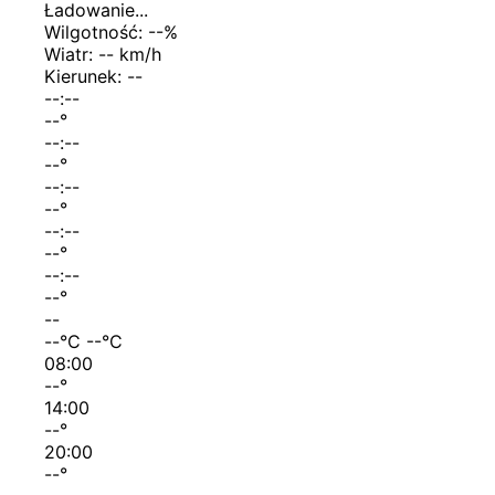
Ładowanie...
Wilgotność:
--
%
Wiatr:
-- km/h
Kierunek:
--
--:--
--
°
--:--
--
°
--:--
--
°
--:--
--
°
--:--
--
°
--
--
°C
--
°C
08:00
--
°
14:00
--
°
20:00
--
°