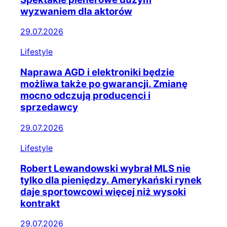
wyzwaniem dla aktorów
29.07.2026
Lifestyle
Naprawa AGD i elektroniki będzie
możliwa także po gwarancji. Zmianę
mocno odczują producenci i
sprzedawcy
29.07.2026
Lifestyle
Robert Lewandowski wybrał MLS nie
tylko dla pieniędzy. Amerykański rynek
daje sportowcowi więcej niż wysoki
kontrakt
29.07.2026