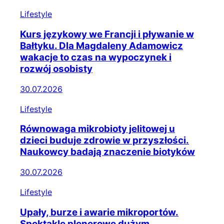
Lifestyle
Kurs językowy we Francji i pływanie w
Bałtyku. Dla Magdaleny Adamowicz
wakacje to czas na wypoczynek i
rozwój osobisty
30.07.2026
Lifestyle
Równowaga mikrobioty jelitowej u
dzieci buduje zdrowie w przyszłości.
Naukowcy badają znaczenie biotyków
30.07.2026
Lifestyle
Upały, burze i awarie mikroportów.
Spektakle plenerowe dużym