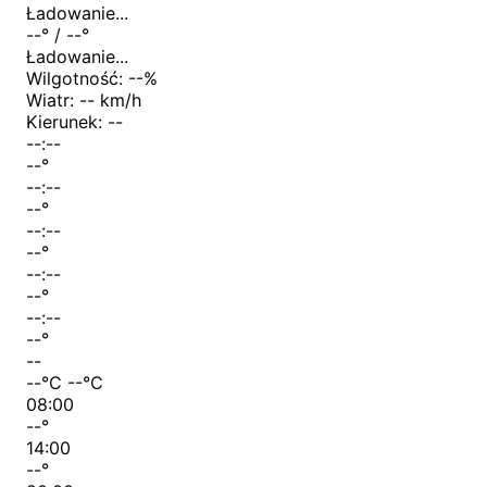
Ładowanie...
--
° /
--
°
Ładowanie...
Wilgotność:
--
%
Wiatr:
-- km/h
Kierunek:
--
--:--
--
°
--:--
--
°
--:--
--
°
--:--
--
°
--:--
--
°
--
--
°C
--
°C
08:00
--
°
14:00
--
°