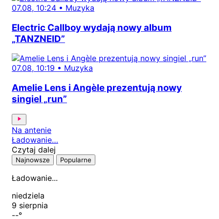
07.08, 10:24
•
Muzyka
Electric Callboy wydają nowy album
„TANZNEID”
07.08, 10:19
•
Muzyka
Amelie Lens i Angèle prezentują nowy
singiel „run”
Na antenie
Ładowanie…
Czytaj dalej
Najnowsze
Popularne
Ładowanie...
niedziela
9 sierpnia
--
°