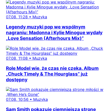
07.08, 11:28
•
Muzyka
Legendy muzyki pop we wspólnym
nagraniu: Madonna i Kylie Minogue wydały
„Love Sensation (Afterhours Mix)”
07.08, 11:08
•
Muzyka
Role Model wie, że czas nie czeka. Album
„Chuck Timely & The Hourglass” już
dostępny
07.08, 10:56
•
Muzyka
Sam Smith pokazuje ciemniejszą stronę