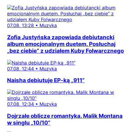
07.08, 13:28
•
Muzyka
Zofia Justyńska zapowiada debiutancki
album emocjonalnym duetem. Posłuchaj
„bez ciebie” z udziałem Kuby Folwarcznego
07.08, 12:44
•
Muzyka
Naisha debiutuje EP-ką „911”
07.08, 12:34
•
Muzyka
Dojrzałe oblicze romantyka. Malik Montana
w singlu „10/10”