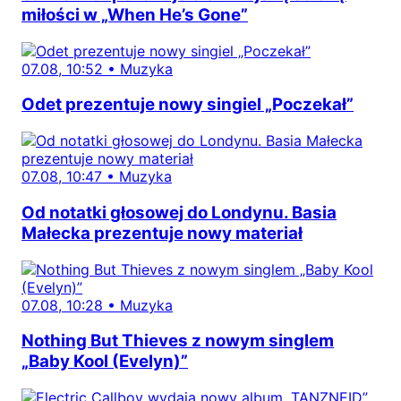
miłości w „When He’s Gone”
07.08, 10:52
•
Muzyka
Odet prezentuje nowy singiel „Poczekał”
07.08, 10:47
•
Muzyka
Od notatki głosowej do Londynu. Basia
Małecka prezentuje nowy materiał
07.08, 10:28
•
Muzyka
Nothing But Thieves z nowym singlem
„Baby Kool (Evelyn)”