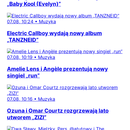
„Baby Kool (Evelyn)”
07.08, 10:24
•
Muzyka
Electric Callboy wydają nowy album
„TANZNEID”
07.08, 10:19
•
Muzyka
Amelie Lens i Angèle prezentują nowy
singiel „run”
07.08, 10:16
•
Muzyka
Ozuna i Omar Courtz rozgrzewają lato
utworem „ZIZI”