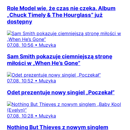
Role Model wie, że czas nie czeka. Album
„Chuck Timely & The Hourglass” już
dostępny
07.08, 10:56
•
Muzyka
Sam Smith pokazuje ciemniejszą stronę
miłości w „When He’s Gone”
07.08, 10:52
•
Muzyka
Odet prezentuje nowy singiel „Poczekał”
07.08, 10:28
•
Muzyka
Nothing But Thieves z nowym singlem