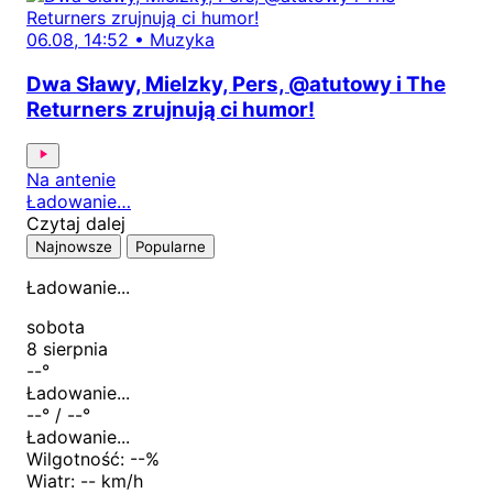
06.08, 14:52
•
Muzyka
Dwa Sławy, Mielzky, Pers, @atutowy i The
Returners zrujnują ci humor!
Na antenie
Ładowanie…
Czytaj dalej
Najnowsze
Popularne
Ładowanie...
sobota
8 sierpnia
--
°
Ładowanie...
--
° /
--
°
Ładowanie...
Wilgotność:
--
%
Wiatr:
-- km/h