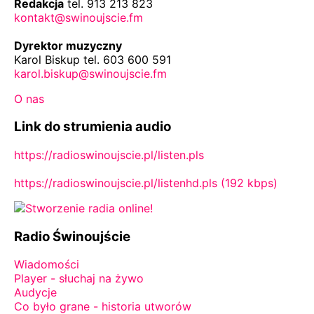
Redakcja
tel. 913 213 823
kontakt@swinoujscie.fm
Dyrektor muzyczny
Karol Biskup tel. 603 600 591
karol.biskup@swinoujscie.fm
O nas
Link do strumienia audio
https://radioswinoujscie.pl/listen.pls
https://radioswinoujscie.pl/listenhd.pls (192 kbps)
Radio Świnoujście
Wiadomości
Player - słuchaj na żywo
Audycje
Co było grane - historia utworów