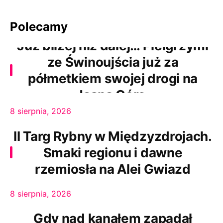
Polecamy
Już bliżej niż dalej… Pielgrzymi
ze Świnoujścia już za
półmetkiem swojej drogi na
Jasną Górę.
8 sierpnia, 2026
II Targ Rybny w Międzyzdrojach.
Smaki regionu i dawne
rzemiosła na Alei Gwiazd
8 sierpnia, 2026
Gdy nad kanałem zapadał