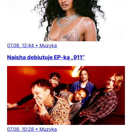
07.08, 12:44
•
Muzyka
Naisha debiutuje EP-ką „911”
07.08, 10:28
•
Muzyka