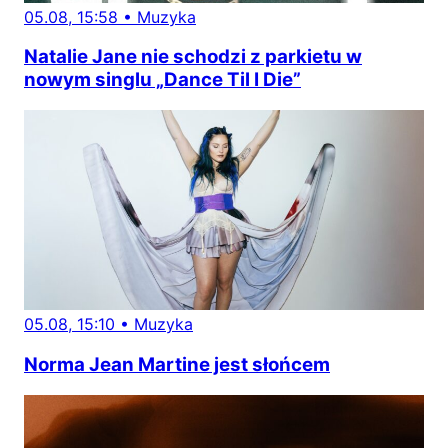
05.08, 15:58
•
Muzyka
Natalie Jane nie schodzi z parkietu w
nowym singlu „Dance Til I Die”
05.08, 15:10
•
Muzyka
Norma Jean Martine jest słońcem