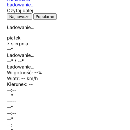
Ładowanie…
Czytaj dalej
Najnowsze
Popularne
Ładowanie...
piątek
7 sierpnia
--
°
Ładowanie...
--
° /
--
°
Ładowanie...
Wilgotność:
--
%
Wiatr:
-- km/h
Kierunek:
--
--:--
--
°
--:--
--
°
--:--
--
°
--:--