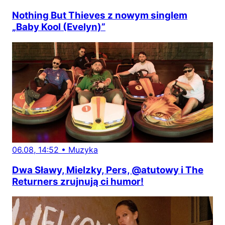
Nothing But Thieves z nowym singlem
„Baby Kool (Evelyn)”
06.08, 14:52
•
Muzyka
Dwa Sławy, Mielzky, Pers, @atutowy i The
Returners zrujnują ci humor!