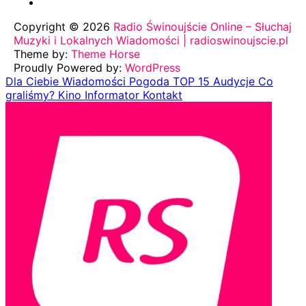
Copyright © 2026
Radio Świnoujście Online – Słuchaj
Muzyki i Lokalnych Wiadomości | radioswinoujscie.pl
Theme by:
Theme Horse
Proudly Powered by:
WordPress
Dla Ciebie
Wiadomości
Pogoda
TOP 15
Audycje
Co
graliśmy?
Kino
Informator
Kontakt