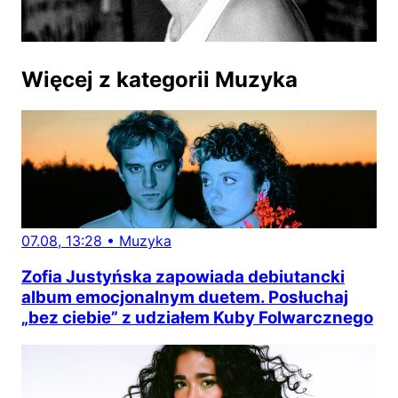
Więcej z kategorii Muzyka
07.08, 13:28
•
Muzyka
Zofia Justyńska zapowiada debiutancki
album emocjonalnym duetem. Posłuchaj
„bez ciebie” z udziałem Kuby Folwarcznego