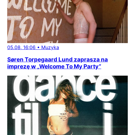
05.08, 16:06
•
Muzyka
Søren Torpegaard Lund zaprasza na
imprezę w „Welcome To My Party”