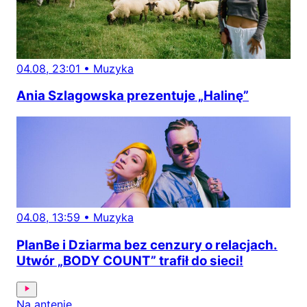
04.08, 23:01
•
Muzyka
Ania Szlagowska prezentuje „Halinę”
04.08, 13:59
•
Muzyka
PlanBe i Dziarma bez cenzury o relacjach.
Utwór „BODY COUNT” trafił do sieci!
Na antenie