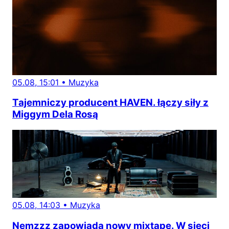
05.08, 15:01
•
Muzyka
Tajemniczy producent HAVEN. łączy siły z
Miggym Dela Rosą
05.08, 14:03
•
Muzyka
Nemzzz zapowiada nowy mixtape. W sieci