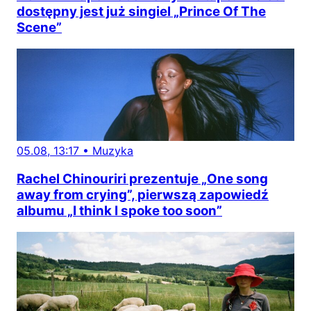
dostępny jest już singiel „Prince Of The
Scene”
05.08, 13:17
•
Muzyka
Rachel Chinouriri prezentuje „One song
away from crying”, pierwszą zapowiedź
albumu „I think I spoke too soon”