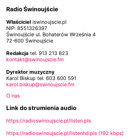
Radio Świnoujście
Właściciel
iswinoujscie.pl
NIP: 8551326397
Świnoujście ul. Bohaterów Września 4
72-600 Świnoujście
Redakcja
tel. 913 213 823
kontakt@swinoujscie.fm
Dyrektor muzyczny
Karol Biskup tel. 603 600 591
karol.biskup@swinoujscie.fm
O nas
Link do strumienia audio
https://radioswinoujscie.pl/listen.pls
https://radioswinoujscie.pl/listenhd.pls (192 kbps)