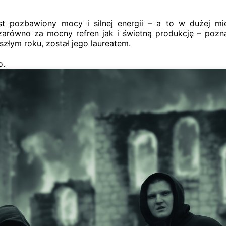
st pozbawiony mocy i silnej energii – a to w dużej m
 zarówno za mocny refren jak i świetną produkcję – poz
szłym roku, został jego laureatem.
o.