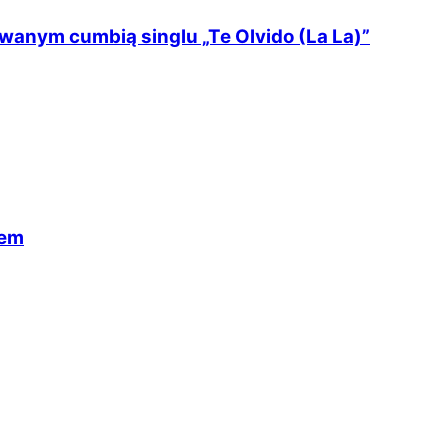
wanym cumbią singlu „Te Olvido (La La)”
dem