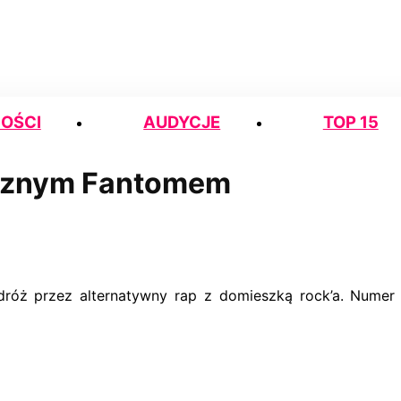
OŚCI
AUDYCJE
TOP 15
ocznym Fantomem
óż przez alternatywny rap z domieszką rock’a. Numer op