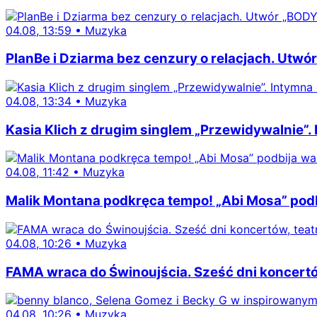
04.08, 13:59
•
Muzyka
PlanBe i Dziarma bez cenzury o relacjach. Utwór
04.08, 13:34
•
Muzyka
Kasia Klich z drugim singlem „Przewidywalnie”.
04.08, 11:42
•
Muzyka
Malik Montana podkręca tempo! „Abi Mosa” podb
04.08, 10:26
•
Muzyka
FAMA wraca do Świnoujścia. Sześć dni koncertów
04.08, 10:26
•
Muzyka