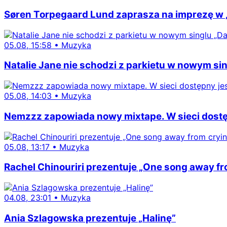
Søren Torpegaard Lund zaprasza na imprezę w 
05.08, 15:58
•
Muzyka
Natalie Jane nie schodzi z parkietu w nowym sing
05.08, 14:03
•
Muzyka
Nemzzz zapowiada nowy mixtape. W sieci dostępn
05.08, 13:17
•
Muzyka
Rachel Chinouriri prezentuje „One song away fro
04.08, 23:01
•
Muzyka
Ania Szlagowska prezentuje „Halinę”