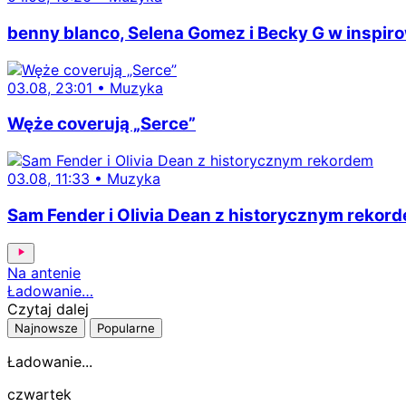
benny blanco, Selena Gomez i Becky G w inspiro
03.08, 23:01
•
Muzyka
Węże coverują „Serce”
03.08, 11:33
•
Muzyka
Sam Fender i Olivia Dean z historycznym rekor
Na antenie
Ładowanie…
Czytaj dalej
Najnowsze
Popularne
Ładowanie...
czwartek