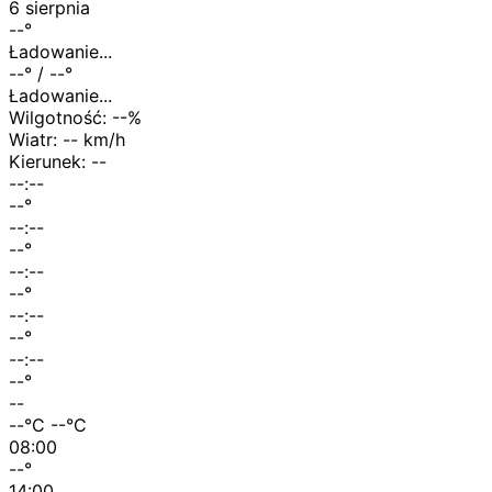
6 sierpnia
--
°
Ładowanie...
--
° /
--
°
Ładowanie...
Wilgotność:
--
%
Wiatr:
-- km/h
Kierunek:
--
--:--
--
°
--:--
--
°
--:--
--
°
--:--
--
°
--:--
--
°
--
--
°C
--
°C
08:00
--
°
14:00