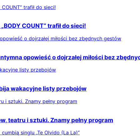
 „BODY COUNT” trafił do sieci!
 Intymna opowieść o dojrzałej miłości bez zbędn
ija wakacyjne listy przebojów
, teatru i sztuki. Znamy pełny program