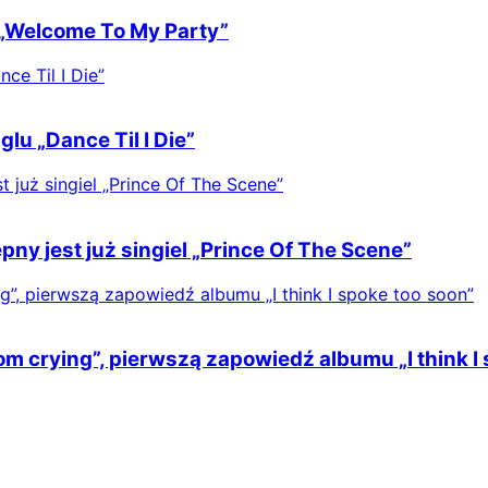
„Welcome To My Party”
lu „Dance Til I Die”
y jest już singiel „Prince Of The Scene”
m crying”, pierwszą zapowiedź albumu „I think I