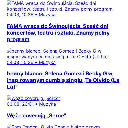
04.08, 10:26
•
Muzyka
FAMA wraca do Świnoujścia. Sześć dni
koncertów, teatru i sztuki. Znamy pełny
program
04.08, 10:26
•
Muzyka
benny blanco, Selena Gomez i Becky G w
inspirowanym cumbią singlu „Te Olvido (La
La)”
03.08, 23:01
•
Muzyka
Węże coverują „Serce”