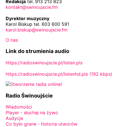
Redakcja
tel. 913 213 823
kontakt@swinoujscie.fm
Dyrektor muzyczny
Karol Biskup tel. 603 600 591
karol.biskup@swinoujscie.fm
O nas
Link do strumienia audio
https://radioswinoujscie.pl/listen.pls
https://radioswinoujscie.pl/listenhd.pls (192 kbps)
Radio Świnoujście
Wiadomości
Player - słuchaj na żywo
Audycje
Co było grane - historia utworów