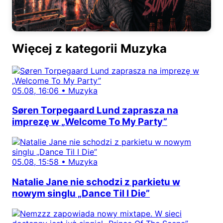
Więcej z kategorii Muzyka
05.08, 16:06
•
Muzyka
Søren Torpegaard Lund zaprasza na
imprezę w „Welcome To My Party”
05.08, 15:58
•
Muzyka
Natalie Jane nie schodzi z parkietu w
nowym singlu „Dance Til I Die”