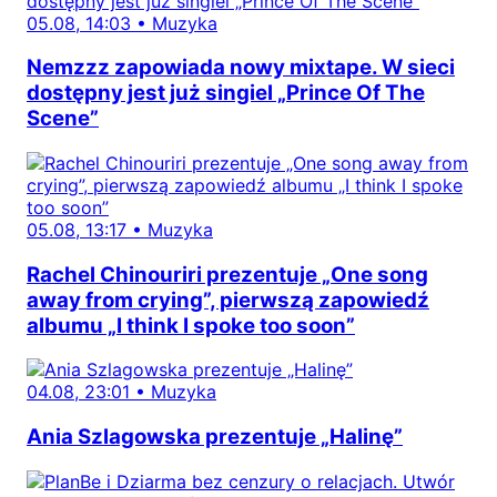
05.08, 14:03
•
Muzyka
Nemzzz zapowiada nowy mixtape. W sieci
dostępny jest już singiel „Prince Of The
Scene”
05.08, 13:17
•
Muzyka
Rachel Chinouriri prezentuje „One song
away from crying”, pierwszą zapowiedź
albumu „I think I spoke too soon”
04.08, 23:01
•
Muzyka
Ania Szlagowska prezentuje „Halinę”