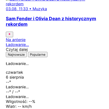
03.08, 11:33
•
Muzyka
Sam Fender i Olivia Dean z historycznym
rekordem
Na antenie
Ładowanie…
Czytaj dalej
Najnowsze
Popularne
Ładowanie...
czwartek
6 sierpnia
--
°
Ładowanie...
--
° /
--
°
Ładowanie...
Wilgotność:
--
%
Wiatr:
-- km/h