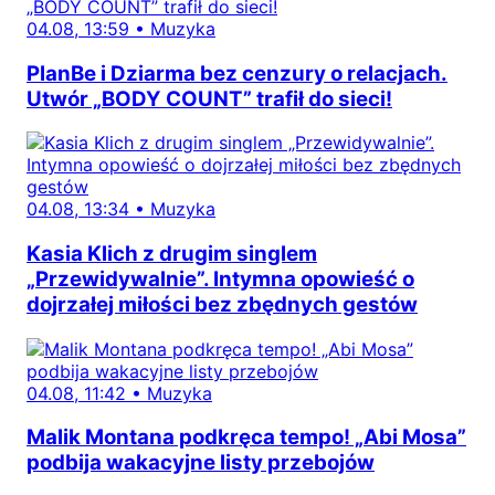
04.08, 13:59
•
Muzyka
PlanBe i Dziarma bez cenzury o relacjach.
Utwór „BODY COUNT” trafił do sieci!
04.08, 13:34
•
Muzyka
Kasia Klich z drugim singlem
„Przewidywalnie”. Intymna opowieść o
dojrzałej miłości bez zbędnych gestów
04.08, 11:42
•
Muzyka
Malik Montana podkręca tempo! „Abi Mosa”
podbija wakacyjne listy przebojów