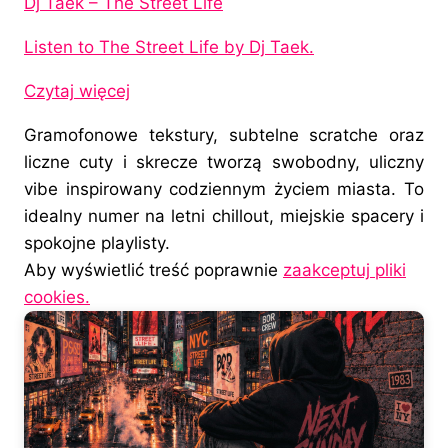
Dj Taek – The Street Life
Listen to The Street Life by Dj Taek.
Czytaj więcej
Gramofonowe tekstury, subtelne scratche oraz
liczne cuty i skrecze tworzą swobodny, uliczny
vibe inspirowany codziennym życiem miasta. To
idealny numer na letni chillout, miejskie spacery i
spokojne playlisty.
Aby wyświetlić treść poprawnie
zaakceptuj pliki
cookies.