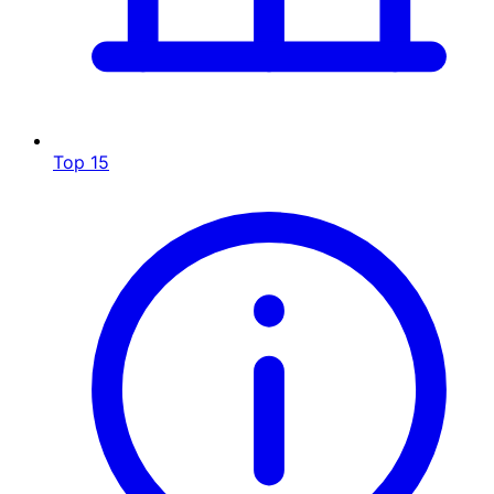
Top 15