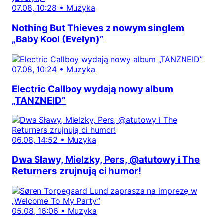
07.08, 10:28
•
Muzyka
Nothing But Thieves z nowym singlem
„Baby Kool (Evelyn)”
07.08, 10:24
•
Muzyka
Electric Callboy wydają nowy album
„TANZNEID”
06.08, 14:52
•
Muzyka
Dwa Sławy, Mielzky, Pers, @atutowy i The
Returners zrujnują ci humor!
05.08, 16:06
•
Muzyka