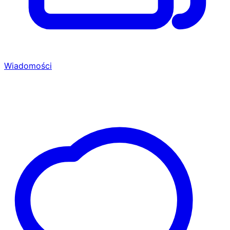
Wiadomości