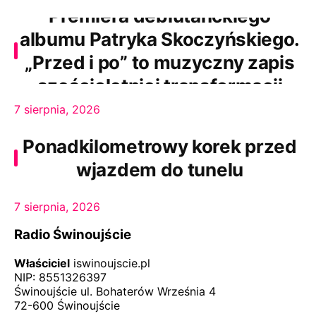
Premiera debiutanckiego
albumu Patryka Skoczyńskiego.
„Przed i po” to muzyczny zapis
sześcioletniej transformacji
7 sierpnia, 2026
Ponadkilometrowy korek przed
wjazdem do tunelu
7 sierpnia, 2026
Radio Świnoujście
Właściciel
iswinoujscie.pl
NIP: 8551326397
Świnoujście ul. Bohaterów Września 4
72-600 Świnoujście