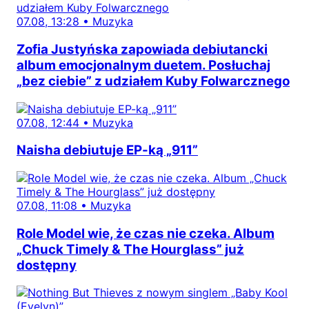
07.08, 13:28
•
Muzyka
Zofia Justyńska zapowiada debiutancki
album emocjonalnym duetem. Posłuchaj
„bez ciebie” z udziałem Kuby Folwarcznego
07.08, 12:44
•
Muzyka
Naisha debiutuje EP-ką „911”
07.08, 11:08
•
Muzyka
Role Model wie, że czas nie czeka. Album
„Chuck Timely & The Hourglass” już
dostępny