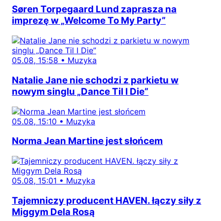
Søren Torpegaard Lund zaprasza na
imprezę w „Welcome To My Party”
05.08, 15:58
•
Muzyka
Natalie Jane nie schodzi z parkietu w
nowym singlu „Dance Til I Die”
05.08, 15:10
•
Muzyka
Norma Jean Martine jest słońcem
05.08, 15:01
•
Muzyka
Tajemniczy producent HAVEN. łączy siły z
Miggym Dela Rosą