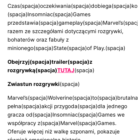
Czas(spacja)oczekiwania(spacja)dobiega(spacja)ko
(spacja)Insomniac(spacja)Games
przedstawia(spacja)gameplay(spacja)Marvel’s(spacja
razem ze szczegółami dotyczącymi rozgrywki,
bohaterów oraz fabuły z
minionego(spacja)State(spacja)of Play.(spacja)
Obejrzyj(spacja)trailer(spacja)z
rozgrywką(spacja)
TUTAJ
(spacja)
Zwiastun rozgrywki
(spacja)
Marvel’s(spacja)Wolverine(spacja)to(spacja)brutalna
pełna(spacja)akcji przygoda(spacja)dla jednego
gracza od(spacja)Insomniac(spacja)Games we
współpracy z(spacja)Marvel(spacja)Games.
Oferuje więcej niż walkę szponami, pokazuje
również emocjonalną historię,