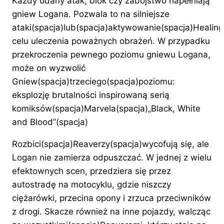
Każdy udany atak, blok czy zabójstwo napełniają
gniew Logana. Pozwala to na silniejsze
ataki(spacja)lub(spacja)aktywowanie(spacja)Healing
celu uleczenia poważnych obrażeń. W przypadku
przekroczenia pewnego poziomu gniewu Logana,
może on wyzwolić
Gniew(spacja)trzeciego(spacja)poziomu:
eksplozję brutalności inspirowaną serią
komiksów(spacja)Marvela(spacja)„Black, White
and Blood”(spacja)
Rozbici(spacja)Reaverzy(spacja)wycofują się, ale
Logan nie zamierza odpuszczać. W jednej z wielu
efektownych scen, przedziera się przez
autostradę na motocyklu, gdzie niszczy
ciężarówki, przecina opony i zrzuca przeciwników
z drogi. Skacze również na inne pojazdy, walcząc