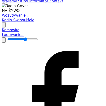
graliśmy?
Kino
Informator
Kontakt
NA ŻYWO
Wczytywanie…
Radio Świnoujście
Ramówka
Ładowanie…