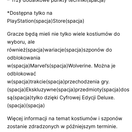
*Dostępna tylko na
PlayStation(spacja)Store(spacja)
Gracze będą mieli nie tylko wiele kostiumów do
wyboru, ale
również(spacja)wariacje(spacja)szponów do
odblokowania
w(spacja)Marvel’s(spacja)Wolverine. Można je
odblokować
w(spacja)trakcie(spacja)przechodzenia gry.
(spacja)Ekskluzywne(spacja)przedmioty(spacja)dos
są(spacja)tylko dzięki Cyfrowej Edycji Deluxe.
(spacja)(spacja)
Więcej informacji na temat kostiumów i szponów
zostanie zdradzonych w późniejszym terminie.