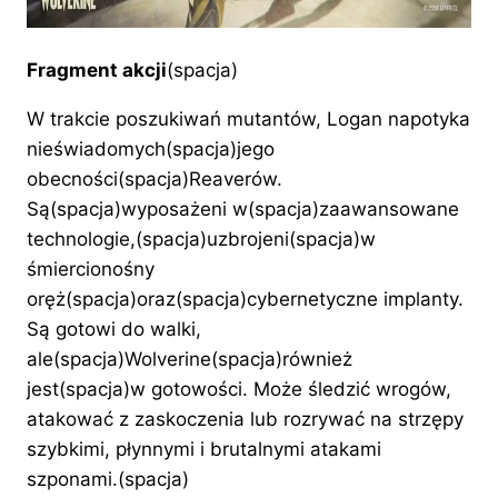
Fragment akcji
(spacja)
W trakcie poszukiwań mutantów, Logan napotyka
nieświadomych(spacja)jego
obecności(spacja)Reaverów.
Są(spacja)wyposażeni w(spacja)zaawansowane
technologie,(spacja)uzbrojeni(spacja)w
śmiercionośny
oręż(spacja)oraz(spacja)cybernetyczne implanty.
Są gotowi do walki,
ale(spacja)Wolverine(spacja)również
jest(spacja)w gotowości. Może śledzić wrogów,
atakować z zaskoczenia lub rozrywać na strzępy
szybkimi, płynnymi i brutalnymi atakami
szponami.(spacja)