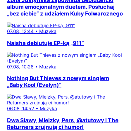
Zofia Justyńska zapowiada debiutancki
album emocjonalnym duetem. Posłuchaj
„bez ciebie” z udziałem Kuby Folwarcznego
07.08, 12:44
•
Muzyka
Naisha debiutuje EP-ką „911”
07.08, 10:28
•
Muzyka
Nothing But Thieves z nowym singlem
„Baby Kool (Evelyn)”
06.08, 14:52
•
Muzyka
Dwa Sławy, Mielzky, Pers, @atutowy i The
Returners zrujnują ci humor!