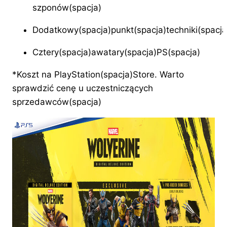
szponów(spacja)
Dodatkowy(spacja)punkt(spacja)techniki(spacja
Cztery(spacja)awatary(spacja)PS(spacja)
*Koszt na PlayStation(spacja)Store. Warto
sprawdzić cenę u uczestniczących
sprzedawców(spacja)