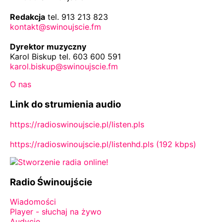
Redakcja
tel. 913 213 823
kontakt@swinoujscie.fm
Dyrektor muzyczny
Karol Biskup tel. 603 600 591
karol.biskup@swinoujscie.fm
O nas
Link do strumienia audio
https://radioswinoujscie.pl/listen.pls
https://radioswinoujscie.pl/listenhd.pls (192 kbps)
Radio Świnoujście
Wiadomości
Player - słuchaj na żywo
Audycje