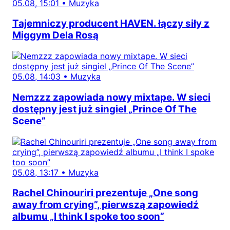
05.08, 15:01
•
Muzyka
Tajemniczy producent HAVEN. łączy siły z
Miggym Dela Rosą
05.08, 14:03
•
Muzyka
Nemzzz zapowiada nowy mixtape. W sieci
dostępny jest już singiel „Prince Of The
Scene”
05.08, 13:17
•
Muzyka
Rachel Chinouriri prezentuje „One song
away from crying”, pierwszą zapowiedź
albumu „I think I spoke too soon”