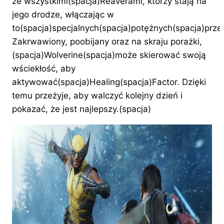
ze wszystkimi(spacja)Reaverami, którzy stają na
jego drodze, włączając w
to(spacja)specjalnych(spacja)potężnych(spacja)prze
Zakrwawiony, poobijany oraz na skraju porażki,
(spacja)Wolverine(spacja)może skierować swoją
wściekłość, aby
aktywować(spacja)Healing(spacja)Factor. Dzięki
temu przeżyje, aby walczyć kolejny dzień i
pokazać, że jest najlepszy.(spacja)