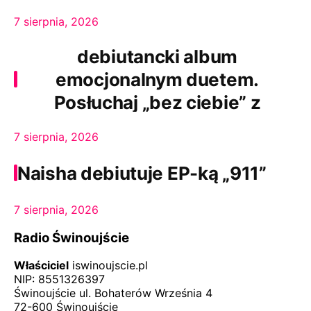
7 sierpnia, 2026
Zofia Justyńska zapowiada
debiutancki album
emocjonalnym duetem.
Posłuchaj „bez ciebie” z
udziałem Kuby Folwarcznego
7 sierpnia, 2026
Naisha debiutuje EP-ką „911”
7 sierpnia, 2026
Radio Świnoujście
Właściciel
iswinoujscie.pl
NIP: 8551326397
Świnoujście ul. Bohaterów Września 4
72-600 Świnoujście