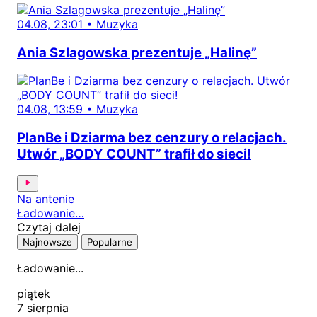
04.08, 23:01
•
Muzyka
Ania Szlagowska prezentuje „Halinę”
04.08, 13:59
•
Muzyka
PlanBe i Dziarma bez cenzury o relacjach.
Utwór „BODY COUNT” trafił do sieci!
Na antenie
Ładowanie…
Czytaj dalej
Najnowsze
Popularne
Ładowanie...
piątek
7 sierpnia