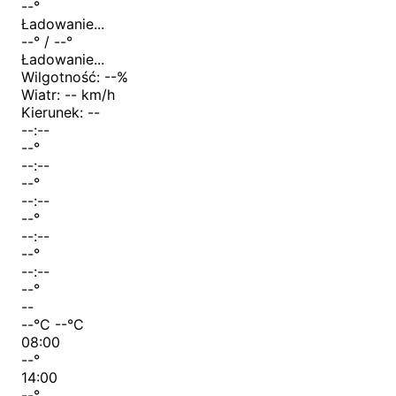
--
°
Ładowanie...
--
° /
--
°
Ładowanie...
Wilgotność:
--
%
Wiatr:
-- km/h
Kierunek:
--
--:--
--
°
--:--
--
°
--:--
--
°
--:--
--
°
--:--
--
°
--
--
°C
--
°C
08:00
--
°
14:00
--
°