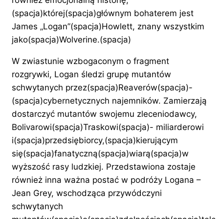
(spacja)której(spacja)głównym bohaterem jest
James „Logan”(spacja)Howlett, znany wszystkim
jako(spacja)Wolverine.(spacja)
W zwiastunie wzbogaconym o fragment
rozgrywki, Logan śledzi grupę mutantów
schwytanych przez(spacja)Reaverów(spacja)-
(spacja)cybernetycznych najemników. Zamierzają
dostarczyć mutantów swojemu zleceniodawcy,
Bolivarowi(spacja)Traskowi(spacja)- miliarderowi
i(spacja)przedsiębiorcy,(spacja)kierującym
się(spacja)fanatyczną(spacja)wiarą(spacja)w
wyższość rasy ludzkiej. Przedstawiona zostaje
również inna ważna postać w podróży Logana –
Jean Grey, wschodząca przywódczyni
schwytanych