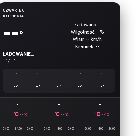
CZWARTEK
6 SIERPNIA
Ładowanie...
--
°
Wilgotność:
--
%
Wiatr:
-- km/h
Kierunek:
--
ŁADOWANIE...
--
° /
--
°
--:--
--:--
--:--
--:--
--:--
--
°
--
°
--
°
--
°
--
°
--
--
--
--
°C
--
°C
--
°C
--
°C
--
°C
--
°C
08:00
14:00
20:00
08:00
14:00
20:00
08:00
14:00
20:00