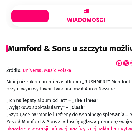
Skip
to
content
WIADOMOŚCI
Mumford & Sons u szczytu możliwo
Źródło:
Universal Music Polska
Mniej niż rok po premierze albumu „RUSHMERE” Mumford & 
przy nowym wydawnictwie pracował Aaron Dessner.
„Ich najlepszy album od lat” – „
The Times
”
„Wyjątkowo spektakularny” – „
Clash
”
„Szybujące harmonie i refreny do wspólnego śpiewania… 
Zespół Mumford & Sons z radością ogłasza premierę swojeg
ukazała się w wersji cyfrowej oraz fizycznej nakładem wytw