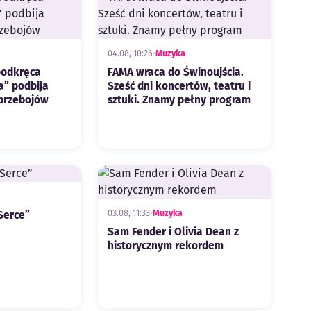
04.08, 10:26
•
Muzyka
podkręca
FAMA wraca do Świnoujścia.
a” podbija
Sześć dni koncertów, teatru i
 przebojów
sztuki. Znamy pełny program
03.08, 11:33
•
Muzyka
Serce”
Sam Fender i Olivia Dean z
historycznym rekordem