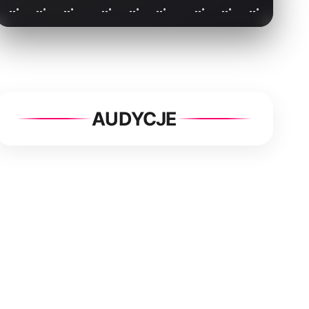
--
°
--
°
--
°
--
°
--
°
--
°
--
°
--
°
--
°
AUDYCJE