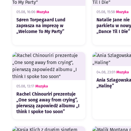
05.08, 16:06
•
Muzyka
05.08, 15:58
•
Muzyka
Søren Torpegaard Lund
Natalie Jane nie 
zaprasza na imprezę w
parkietu w nowy
„Welcome To My Party”
„Dance Til I Die”
04.08, 23:01
•
Muzyka
Ania Szlagowska
„Halinę”
05.08, 13:17
•
Muzyka
Rachel Chinouriri prezentuje
„One song away from crying”,
pierwszą zapowiedź albumu „I
think I spoke too soon”