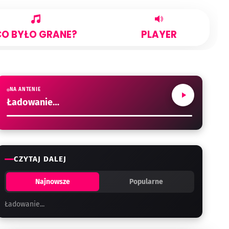
CO BYŁO GRANE?
PLAYER
NA ANTENIE
Ładowanie…
CZYTAJ DALEJ
Najnowsze
Popularne
Ładowanie...