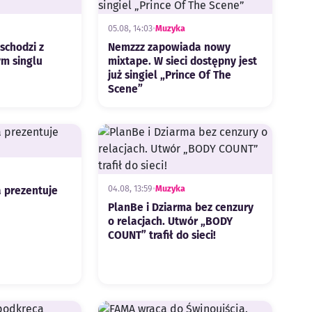
05.08, 14:03
•
Muzyka
schodzi z
Nemzzz zapowiada nowy
m singlu
mixtape. W sieci dostępny jest
już singiel „Prince Of The
Scene”
04.08, 13:59
•
Muzyka
 prezentuje
PlanBe i Dziarma bez cenzury
o relacjach. Utwór „BODY
COUNT” trafił do sieci!