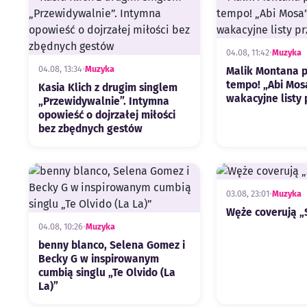
04.08, 11:42
•
Muzyka
04.08, 13:34
•
Muzyka
Malik Montana 
tempo! „Abi Mos
Kasia Klich z drugim singlem
wakacyjne listy
„Przewidywalnie”. Intymna
opowieść o dojrzałej miłości
bez zbędnych gestów
03.08, 23:01
•
Muzyka
Węże coverują „
04.08, 10:26
•
Muzyka
benny blanco, Selena Gomez i
Becky G w inspirowanym
cumbią singlu „Te Olvido (La
La)”