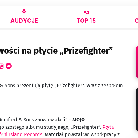
AUDYCJE
TOP 15
ści na płycie „Prizefighter”
Sons prezentują płytę „Prizefighter”. Wraz z zespołem
Mumford & Sons znowu w akcji” –
MOJO
o szóstego albumu studyjnego, „Prizefighter”.
Płyta
órni Island Records
. Materiał powstał we współpracy z