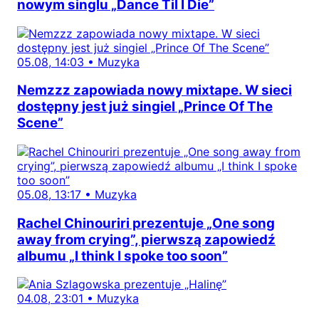
nowym singlu „Dance Til I Die”
05.08, 14:03
•
Muzyka
Nemzzz zapowiada nowy mixtape. W sieci
dostępny jest już singiel „Prince Of The
Scene”
05.08, 13:17
•
Muzyka
Rachel Chinouriri prezentuje „One song
away from crying”, pierwszą zapowiedź
albumu „I think I spoke too soon”
04.08, 23:01
•
Muzyka