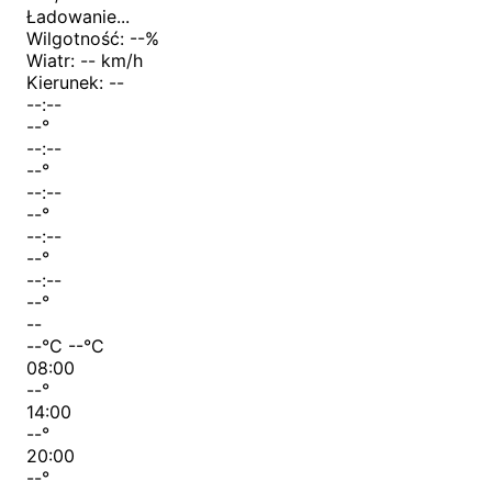
Ładowanie...
Wilgotność:
--
%
Wiatr:
-- km/h
Kierunek:
--
--:--
--
°
--:--
--
°
--:--
--
°
--:--
--
°
--:--
--
°
--
--
°C
--
°C
08:00
--
°
14:00
--
°
20:00
--
°