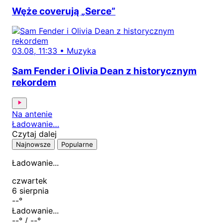
Węże coverują „Serce”
03.08, 11:33
•
Muzyka
Sam Fender i Olivia Dean z historycznym
rekordem
Na antenie
Ładowanie…
Czytaj dalej
Najnowsze
Popularne
Ładowanie...
czwartek
6 sierpnia
--
°
Ładowanie...
--
° /
--
°