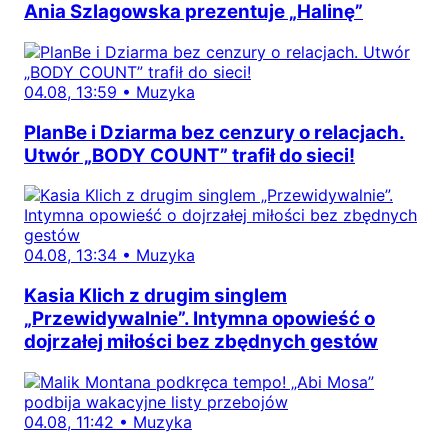
Ania Szlagowska prezentuje „Halinę”
04.08, 13:59
•
Muzyka
PlanBe i Dziarma bez cenzury o relacjach.
Utwór „BODY COUNT” trafił do sieci!
04.08, 13:34
•
Muzyka
Kasia Klich z drugim singlem
„Przewidywalnie”. Intymna opowieść o
dojrzałej miłości bez zbędnych gestów
04.08, 11:42
•
Muzyka