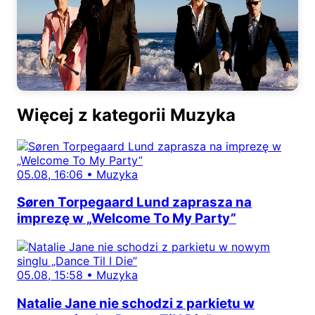
Więcej z kategorii Muzyka
05.08, 16:06
•
Muzyka
Søren Torpegaard Lund zaprasza na
imprezę w „Welcome To My Party”
05.08, 15:58
•
Muzyka
Natalie Jane nie schodzi z parkietu w