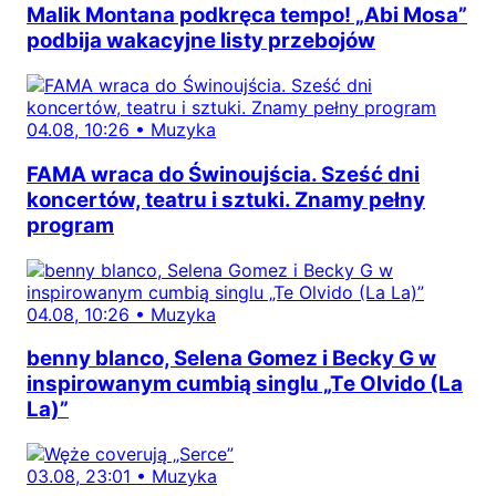
Malik Montana podkręca tempo! „Abi Mosa”
podbija wakacyjne listy przebojów
04.08, 10:26
•
Muzyka
FAMA wraca do Świnoujścia. Sześć dni
koncertów, teatru i sztuki. Znamy pełny
program
04.08, 10:26
•
Muzyka
benny blanco, Selena Gomez i Becky G w
inspirowanym cumbią singlu „Te Olvido (La
La)”
03.08, 23:01
•
Muzyka