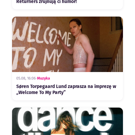
Returners zrujnują ci humor!
05.08, 16:06
•
Muzyka
Søren Torpegaard Lund zaprasza na imprezę w
„Welcome To My Party”