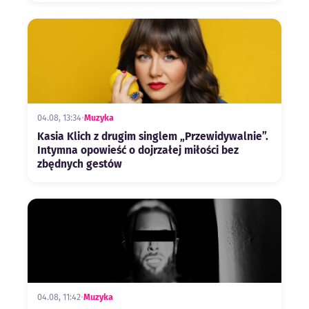
04.08, 13:34
•
Muzyka
Kasia Klich z drugim singlem „Przewidywalnie”.
Intymna opowieść o dojrzałej miłości bez
zbędnych gestów
04.08, 11:42
•
Muzyka