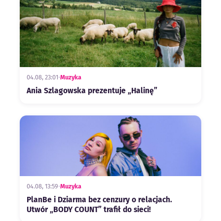
04.08, 23:01
•
Muzyka
Ania Szlagowska prezentuje „Halinę”
04.08, 13:59
•
Muzyka
PlanBe i Dziarma bez cenzury o relacjach.
Utwór „BODY COUNT” trafił do sieci!