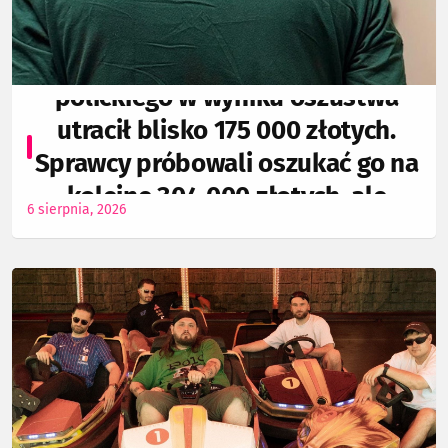
64- letni mieszkaniec powiatu
polickiego w wyniku oszustwa
utracił blisko 175 000 złotych.
Sprawcy próbowali oszukać go na
kolejne 304 000 złotych, ale
6 sierpnia, 2026
zostali zatrzymani