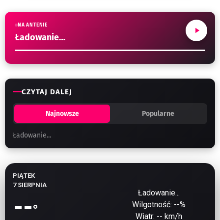
NA ANTENIE
Ładowanie…
CZYTAJ DALEJ
Najnowsze
Popularne
Ładowanie...
PIĄTEK
7 SIERPNIA
Ładowanie...
--
Wilgotność:
--
%
°
Wiatr:
-- km/h