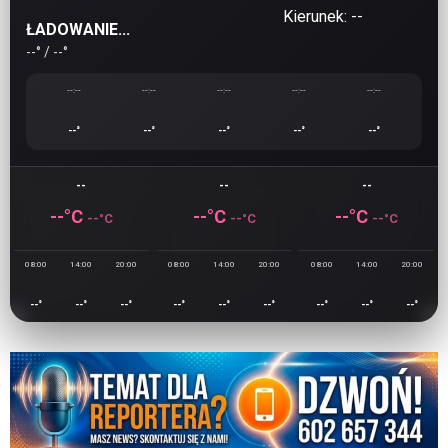
Kierunek:
--
ŁADOWANIE...
--
° /
--
°
--:--
--:--
--:--
--:--
--:--
--
°
--
°
--
°
--
°
--
°
--
--
--
--
°C
--
°C
--
°C
--
°C
--
°C
--
°C
08:00
14:00
20:00
08:00
14:00
20:00
08:00
14:00
20:00
--
°
--
°
--
°
--
°
--
°
--
°
--
°
--
°
--
°