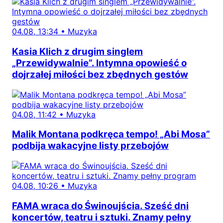
04.08, 13:34
•
Muzyka
Kasia Klich z drugim singlem
„Przewidywalnie”. Intymna opowieść o
dojrzałej miłości bez zbędnych gestów
04.08, 11:42
•
Muzyka
Malik Montana podkręca tempo! „Abi Mosa”
podbija wakacyjne listy przebojów
04.08, 10:26
•
Muzyka
FAMA wraca do Świnoujścia. Sześć dni
koncertów, teatru i sztuki. Znamy pełny