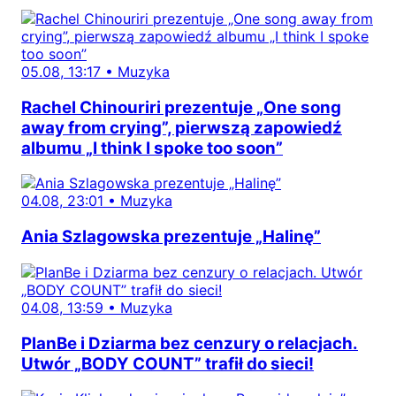
05.08, 13:17
•
Muzyka
Rachel Chinouriri prezentuje „One song
away from crying”, pierwszą zapowiedź
albumu „I think I spoke too soon”
04.08, 23:01
•
Muzyka
Ania Szlagowska prezentuje „Halinę”
04.08, 13:59
•
Muzyka
PlanBe i Dziarma bez cenzury o relacjach.
Utwór „BODY COUNT” trafił do sieci!