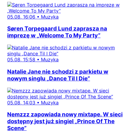
05.08, 16:06
•
Muzyka
Søren Torpegaard Lund zaprasza na
imprezę w „Welcome To My Party”
05.08, 15:58
•
Muzyka
Natalie Jane nie schodzi z parkietu w
nowym singlu „Dance Til I Die”
05.08, 14:03
•
Muzyka
Nemzzz zapowiada nowy mixtape. W sieci
dostępny jest już singiel „Prince Of The
Scene”