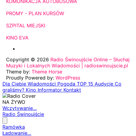
KOMUNIKACJA AUTOBUSOWA
PROMY - PLAN KURSÓW
SZPITAL MIEJSKI
KINO EVA
Copyright © 2026
Radio Świnoujście Online – Słuchaj
Muzyki i Lokalnych Wiadomości | radioswinoujscie.pl
Theme by:
Theme Horse
Proudly Powered by:
WordPress
Dla Ciebie
Wiadomości
Pogoda
TOP 15
Audycje
Co
graliśmy?
Kino
Informator
Kontakt
NA ŻYWO
Wczytywanie…
Radio Świnoujście
Ramówka
Ładowanie…