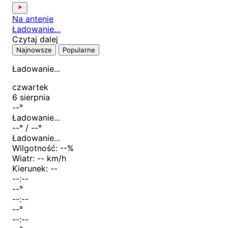
Na antenie
Ładowanie…
Czytaj dalej
Najnowsze
Popularne
Ładowanie...
czwartek
6 sierpnia
--
°
Ładowanie...
--
° /
--
°
Ładowanie...
Wilgotność:
--
%
Wiatr:
-- km/h
Kierunek:
--
--:--
--
°
--:--
--
°
--:--