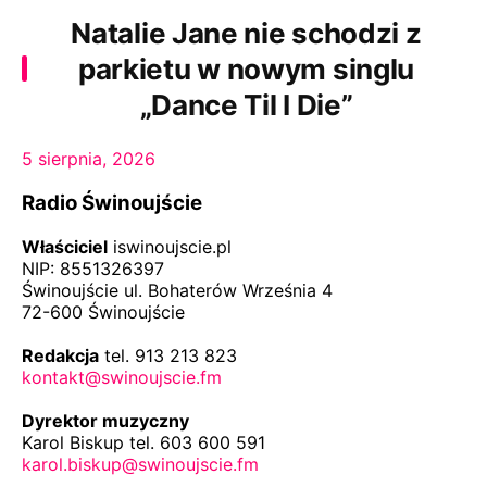
Natalie Jane nie schodzi z
parkietu w nowym singlu
„Dance Til I Die”
5 sierpnia, 2026
Radio Świnoujście
Właściciel
iswinoujscie.pl
NIP: 8551326397
Świnoujście ul. Bohaterów Września 4
72-600 Świnoujście
Redakcja
tel. 913 213 823
kontakt@swinoujscie.fm
Dyrektor muzyczny
Karol Biskup tel. 603 600 591
karol.biskup@swinoujscie.fm