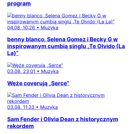
program
04.08, 10:26
•
Muzyka
benny blanco, Selena Gomez i Becky G w
inspirowanym cumbią singlu „Te Olvido (La
La)”
03.08, 23:01
•
Muzyka
Węże coverują „Serce”
03.08, 11:33
•
Muzyka
Sam Fender i Olivia Dean z historycznym
rekordem