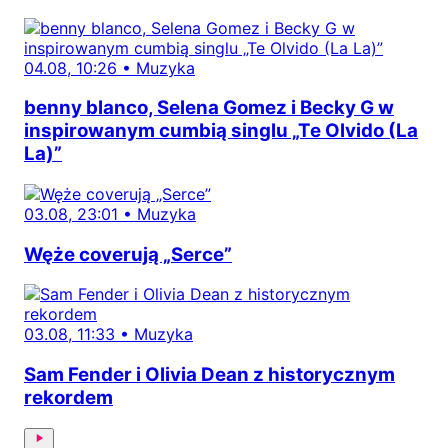
04.08, 10:26
•
Muzyka
benny blanco, Selena Gomez i Becky G w
inspirowanym cumbią singlu „Te Olvido (La
La)”
03.08, 23:01
•
Muzyka
Węże coverują „Serce”
03.08, 11:33
•
Muzyka
Sam Fender i Olivia Dean z historycznym
rekordem