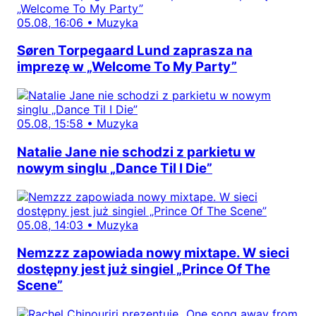
05.08, 16:06
•
Muzyka
Søren Torpegaard Lund zaprasza na
imprezę w „Welcome To My Party”
05.08, 15:58
•
Muzyka
Natalie Jane nie schodzi z parkietu w
nowym singlu „Dance Til I Die”
05.08, 14:03
•
Muzyka
Nemzzz zapowiada nowy mixtape. W sieci
dostępny jest już singiel „Prince Of The
Scene”