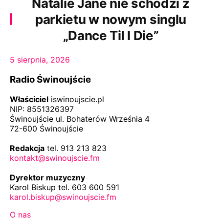
Natalie Jane nie schodzi z
parkietu w nowym singlu
„Dance Til I Die”
5 sierpnia, 2026
Radio Świnoujście
Właściciel
iswinoujscie.pl
NIP: 8551326397
Świnoujście ul. Bohaterów Września 4
72-600 Świnoujście
Redakcja
tel. 913 213 823
kontakt@swinoujscie.fm
Dyrektor muzyczny
Karol Biskup tel. 603 600 591
karol.biskup@swinoujscie.fm
O nas