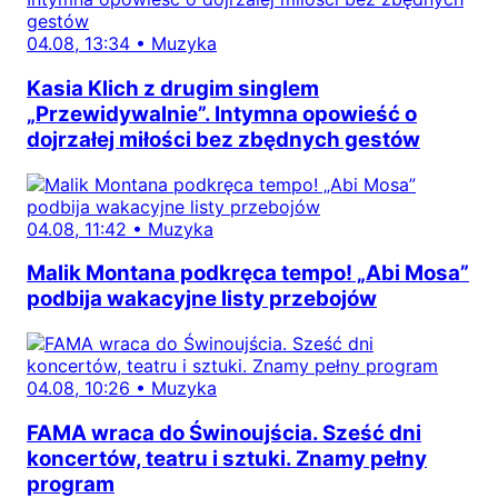
04.08, 13:34
•
Muzyka
Kasia Klich z drugim singlem
„Przewidywalnie”. Intymna opowieść o
dojrzałej miłości bez zbędnych gestów
04.08, 11:42
•
Muzyka
Malik Montana podkręca tempo! „Abi Mosa”
podbija wakacyjne listy przebojów
04.08, 10:26
•
Muzyka
FAMA wraca do Świnoujścia. Sześć dni
koncertów, teatru i sztuki. Znamy pełny
program