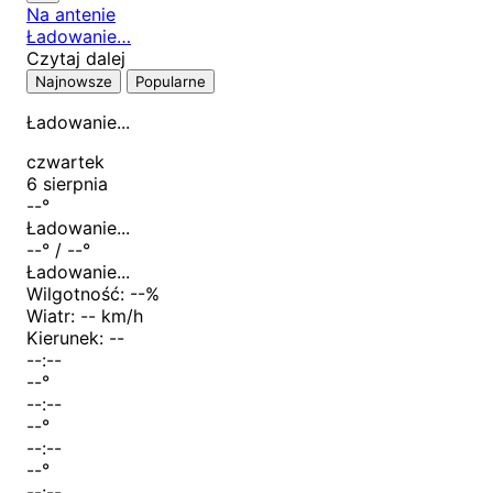
Na antenie
Ładowanie…
Czytaj dalej
Najnowsze
Popularne
Ładowanie...
czwartek
6 sierpnia
--
°
Ładowanie...
--
° /
--
°
Ładowanie...
Wilgotność:
--
%
Wiatr:
-- km/h
Kierunek:
--
--:--
--
°
--:--
--
°
--:--
--
°
--:--