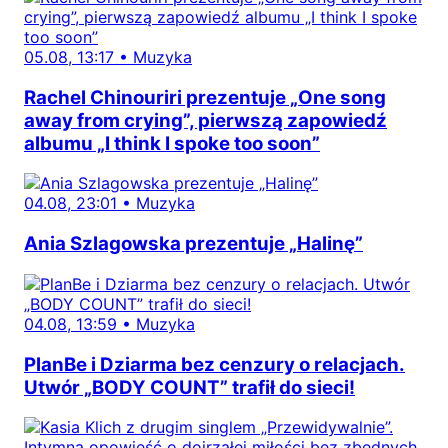
05.08, 13:17
•
Muzyka
Rachel Chinouriri prezentuje „One song
away from crying”, pierwszą zapowiedź
albumu „I think I spoke too soon”
04.08, 23:01
•
Muzyka
Ania Szlagowska prezentuje „Halinę”
04.08, 13:59
•
Muzyka
PlanBe i Dziarma bez cenzury o relacjach.
Utwór „BODY COUNT” trafił do sieci!