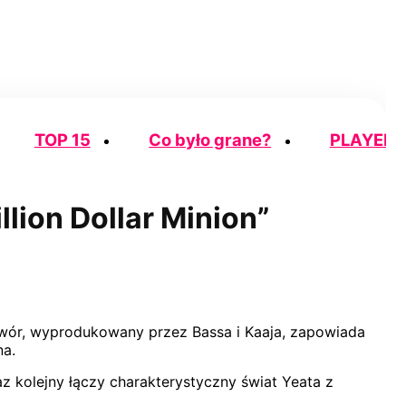
TOP 15
Co było grane?
PLAYER
lion Dollar Minion”
Utwór, wyprodukowany przez Bassa i Kaaja, zapowiada
na.
z kolejny łączy charakterystyczny świat Yeata z