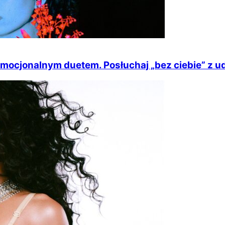
emocjonalnym duetem. Posłuchaj „bez ciebie” z 