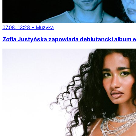
07.08, 13:28
•
Muzyka
Zofia Justyńska zapowiada debiutancki album 