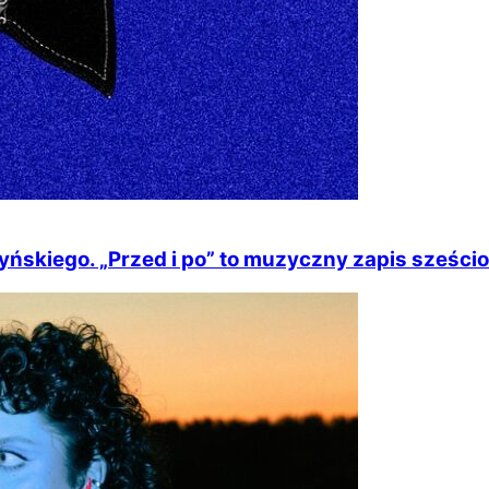
skiego. „Przed i po” to muzyczny zapis sześciol