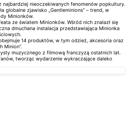
m z najbardziej nieoczekiwanych fenomenów popkultury.
a globalne zjawisko „Gentleminions” – trend, w
gody Minionków.
eata ze światem Minionków. Wśród nich znalazł się
yczna dmuchana instalacja przedstawiająca Minionka
ściowych.
 obejmuje 14 produktów, w tym odzież, akcesoria oraz
h Minion”.
tysty muzycznego z filmową franczyzą ostatnich lat.
 fanów, tworząc wydarzenie wykraczające daleko