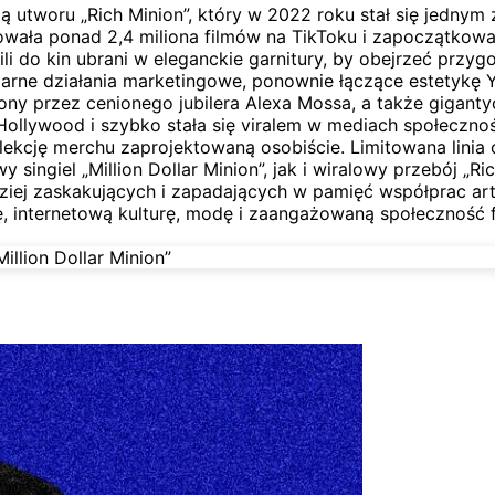
ją utworu „Rich Minion”, który w 2022 roku stał się jedny
owała ponad 2,4 miliona filmów na TikToku i zapoczątkował
li do kin ubrani w eleganckie garnitury, by obejrzeć przy
arne działania marketingowe, ponownie łączące estetykę Y
ony przez cenionego jubilera Alexa Mossa, a także gigant
 Hollywood i szybko stała się viralem w mediach społeczno
olekcję merchu zaprojektowaną osobiście. Limitowana linia
ngiel „Million Dollar Minion”, jak i wiralowy przebój „Ric
ardziej zaskakujących i zapadających w pamięć współprac ar
ę, internetową kulturę, modę i zaangażowaną społeczność