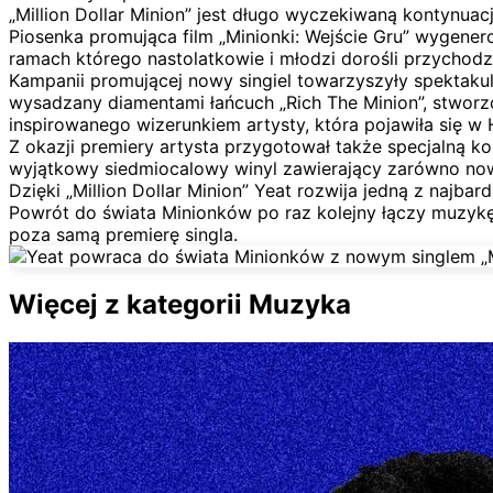
„Million Dollar Minion” jest długo wyczekiwaną kontynuac
Piosenka promująca film „Minionki: Wejście Gru” wygener
ramach którego nastolatkowie i młodzi dorośli przychodzi
Kampanii promującej nowy singiel towarzyszyły spektakul
wysadzany diamentami łańcuch „Rich The Minion”, stworz
inspirowanego wizerunkiem artysty, która pojawiła się w
Z okazji premiery artysta przygotował także specjalną k
wyjątkowy siedmiocalowy winyl zawierający zarówno nowy si
Dzięki „Million Dollar Minion” Yeat rozwija jedną z najb
Powrót do świata Minionków po raz kolejny łączy muzyk
poza samą premierę singla.
Więcej z kategorii Muzyka