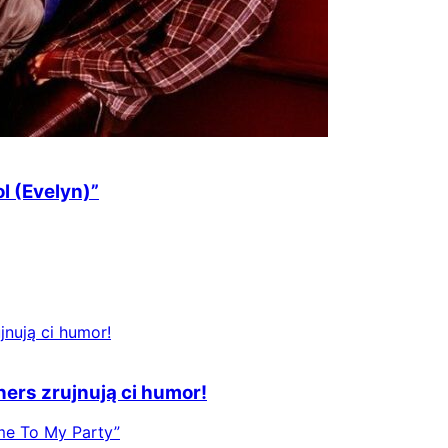
l (Evelyn)”
ners zrujnują ci humor!