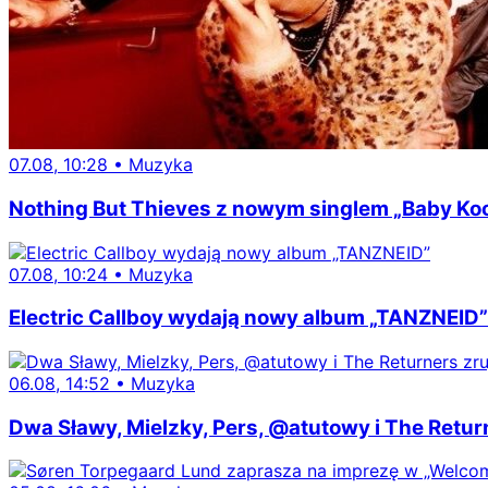
07.08, 10:28
•
Muzyka
Nothing But Thieves z nowym singlem „Baby Koo
07.08, 10:24
•
Muzyka
Electric Callboy wydają nowy album „TANZNEID”
06.08, 14:52
•
Muzyka
Dwa Sławy, Mielzky, Pers, @atutowy i The Retur