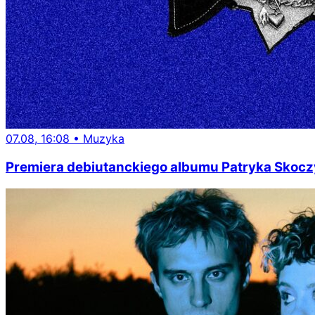
07.08, 16:08
•
Muzyka
Premiera debiutanckiego albumu Patryka Skoczyń