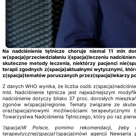
Na nadciśnienie tętnicze choruje niemal 11 mln do
w(spacja)przeciwdziałaniu i(spacja)leczeniu nadciśnie
skuteczne metody leczenia, niektórzy pacjenci nie(spa
terapii zgodnych z(spacja)aktualnymi wytycznymi, któ
z(spacja)tematów poruszanych przez(spacja)lekarzy p
Z danych WHO wynika, że liczba osób z(spacja)nadciśnien
mld. Nadciśnienie tętnicze jest najważniejszym mody
nadciśnienie dotyczy blisko 37 proc. dorosłych mieszka
zgonów w(spacja)regionie. Tematy związane ze skute
oraz(spacja)nowymi możliwościami terapeutycznymi
Towarzystwa Nadciśnienia Tętniczego, który po raz pierw
’(spacja)W Polsce, pomimo rekomendacji, żeby 
terapeutycznej(spacja)’
(spacja)mówi agencji Newseria pr