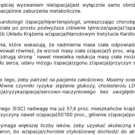
ściej wyzwaniem nie(spacja)jest wyłącznie samo obniże
pacja)inne zaburzenia metaboliczne.
kardiologii i(spacja)hipertensjologii, umieszczając chor
iała po prostu podwyższa ciśnienie tętnicze(spacja)’
(spa
ób Układu Krążenia w(spacja)Narodowym Instytucie Kardiol
ania, które wskazują, że nadmierna masa ciała odpowia
owali również, że wzrost masy ciała o(spacja)5 proc. wią
a)drugą stronę ’ nawet niewielka redukcja masy ciała moż
łu serca, udaru mózgu i(spacja)zgonu z(spacja)przyczy
do tego, żeby patrzeć na pacjenta całościowo. Musimy oceni
ówne czynniki ryzyka: stężenie glukozy, cholesterolu LD
acja)ryzyka(spacja)sercowo-naczyniowego bez uwzględ
ego (ESC) nadwagę ma już 57,4 proc. mieszkańców krajów
zyczyny nawet o(spacja)50’100 proc., głównie z(spacja)p
wymaga większej liczby leków, żeby uzyskać skuteczną k
eron, bo w(spacja)chorobie otyłościowej dochodzi do akt