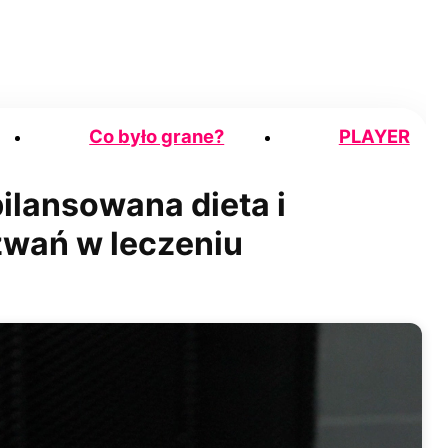
Co było grane?
PLAYER
ilansowana dieta i
zwań w leczeniu