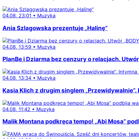
04.08, 23:01
•
Muzyka
Ania Szlagowska prezentuje „Halinę”
04.08, 13:59
•
Muzyka
PlanBe i Dziarma bez cenzury o relacjach. Utwór
04.08, 13:34
•
Muzyka
Kasia Klich z drugim singlem „Przewidywalnie”.
04.08, 11:42
•
Muzyka
Malik Montana podkręca tempo! „Abi Mosa” podb