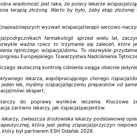
Dobra wiadomość jest taka, że polscy lekarze w(spacja)ciąg
ona terapią złożoną. Warto by było, żeby etap złożonej t
ja)najważniejszych wyzwań w(spacja)terapii sercowo-naczy
ja)podręcznikach farmakologii sprzed wielu lat, zaczy
zwykle ważna rzecz to trzymanie się zaleceń, które 
ienia tętniczego w(spacja)domu. To niezwykle przydatne
 Kongresu Europejskiego Towarzystwa Nadciśnienia Tętnic
zego skuteczną kontrolę ciśnienia osiąga obecnie jedynie
aktywnego lekarza, współpracującego chorego i(spacja)d
 jeden lek, myślmy o(spacja)łączeniu preparatów od same
pacja)mówi ekspert.
ystarczy do poprawy wyników leczenia. Kluczowe z
cja zarówno lekarzy, jak i(spacja)pacjentów.
 lekarzy, zwłaszcza środowiska lekarzy podstawowej opiek
apeutycznej, która jest jedną z(spacja)przyczyn niepowod
, który był partnerem ESH Gdańsk 2026.