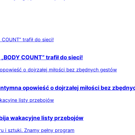
 „BODY COUNT” trafił do sieci!
 Intymna opowieść o dojrzałej miłości bez zbędn
ija wakacyjne listy przebojów