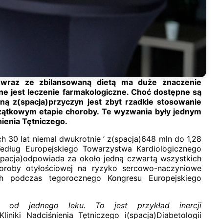
a wraz ze zbilansowaną dietą ma duże znaczenie
zne jest leczenie farmakologiczne. Choć dostępne są
dną z(spacja)przyczyn jest zbyt rzadkie stosowanie
oczątkowym etapie choroby. Te wyzwania były jednym
ienia Tętniczego.
 30 lat niemal dwukrotnie ’ z(spacja)648 mln do 1,28
Według Europejskiego Towarzystwa Kardiologicznego
(spacja)odpowiada za około jedną czwartą wszystkich
horoby otyłościowej na ryzyko sercowo-naczyniowe
ch podczas tegorocznego Kongresu Europejskiego
e od jednego leku. To jest przykład inercji
iniki Nadciśnienia Tętniczego i(spacja)Diabetologii