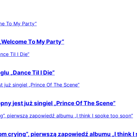
„Welcome To My Party”
lu „Dance Til I Die”
y jest już singiel „Prince Of The Scene”
m crying”, pierwszą zapowiedź albumu „I think I