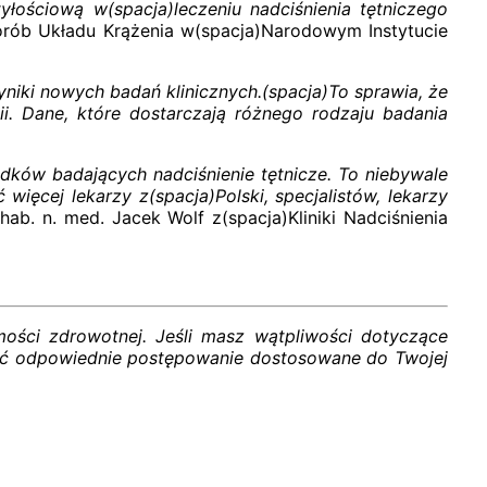
łościową w(spacja)leczeniu nadciśnienia tętniczego
horób Układu Krążenia w(spacja)Narodowym Instytucie
wyniki nowych badań klinicznych.(spacja)To sprawia, że
ogii. Dane, które dostarczają różnego rodzaju badania
odków badających nadciśnienie tętnicze. To niebywale
ięcej lekarzy z(spacja)Polski, specjalistów, lekarzy
hab. n. med. Jacek Wolf z(spacja)Kliniki Nadciśnienia
mości zdrowotnej. Jeśli masz wątpliwości dotyczące
dzić odpowiednie postępowanie dostosowane do Twojej