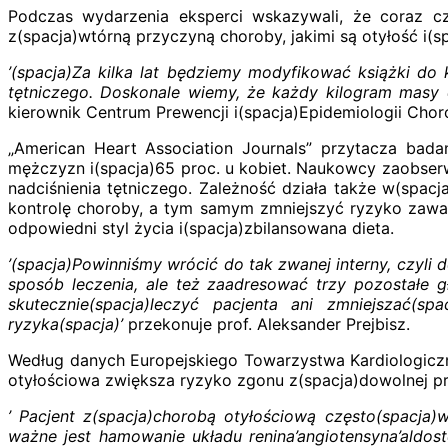
Podczas wydarzenia eksperci wskazywali, że coraz czę
z(spacja)wtórną przyczyną choroby, jakimi są otyłość i(s
’(spacja)Za kilka lat będziemy modyfikować książki do 
tętniczego. Doskonale wiemy, że każdy kilogram masy c
kierownik Centrum Prewencji i(spacja)Epidemiologii Chor
„American Heart Association Journals” przytacza bad
mężczyzn i(spacja)65 proc. u kobiet. Naukowcy zaobserw
nadciśnienia tętniczego. Zależność działa także w(spacj
kontrolę choroby, a tym samym zmniejszyć ryzyko zawa
odpowiedni styl życia i(spacja)zbilansowana dieta.
’(spacja)Powinniśmy wrócić do tak zwanej interny, czyli 
sposób leczenia, ale też zaadresować trzy pozostałe gł
skutecznie(spacja)
leczyć
pacjenta ani zmniejszać(sp
ryzyka(spacja)’
przekonuje prof. Aleksander Prejbisz.
Według danych Europejskiego Towarzystwa Kardiologiczn
otyłościowa zwiększa ryzyko zgonu z(spacja)dowolnej pr
’ Pacjent z(spacja)chorobą otyłościową często(spacja)
ważne jest hamowanie układu renina’angiotensyna’aldost