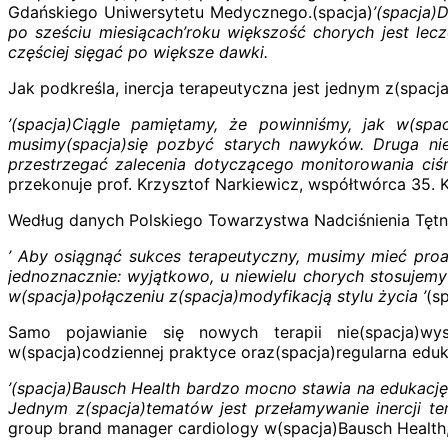
Gdańskiego Uniwersytetu Medycznego.(spacja)
’(spacja)
po sześciu miesiącach’roku większość chorych jest lecz
częściej sięgać po większe dawki.
Jak podkreśla, inercja terapeutyczna jest jednym z(spac
’(spacja)Ciągle pamiętamy, że powinniśmy, jak w(spac
musimy(spacja)
się
pozbyć starych nawyków. Druga nie
przestrzegać zalecenia dotyczącego monitorowania ciśn
przekonuje prof. Krzysztof Narkiewicz, współtwórca 35.
Według danych Polskiego Towarzystwa Nadciśnienia Tętnic
’ Aby osiągnąć sukces terapeutyczny, musimy mieć pro
jednoznacznie: wyjątkowo, u niewielu chorych stosujemy
w(spacja)połączeniu z(spacja)modyfikacją stylu życia ’
(s
Samo pojawianie się nowych terapii nie(spacja)w
w(spacja)codziennej praktyce oraz(spacja)regularna eduka
’(spacja)Bausch Health bardzo mocno stawia na edukację
Jednym z(spacja)tematów jest przełamywanie inercji ter
group brand manager cardiology w(spacja)Bausch Health