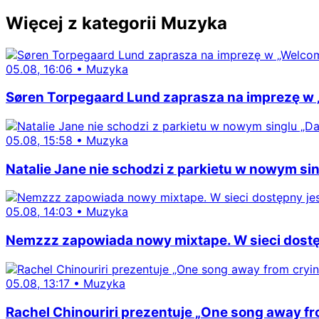
Więcej z kategorii Muzyka
05.08, 16:06
•
Muzyka
Søren Torpegaard Lund zaprasza na imprezę w 
05.08, 15:58
•
Muzyka
Natalie Jane nie schodzi z parkietu w nowym sing
05.08, 14:03
•
Muzyka
Nemzzz zapowiada nowy mixtape. W sieci dostępn
05.08, 13:17
•
Muzyka
Rachel Chinouriri prezentuje „One song away fro