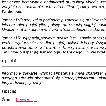
konieczne hamowanie nadmiernej stymulacji układu wspó
znajdują zastosowanie beta-adrenolityki ’
(spacja)wskazu
Kardiologii.
’(spacja)Wiedza, którą posiadamy, zmienia się praktyczni
lekarze, nie(spacja)tylko polscy, potrzebują ciągłej edu
kliniczne, otwierają nowe drzwi w(spacja)leczeniu choró
’(spacja)To w(spacja)pewnym sensie jest uznanie przez(
ważne wydarzenie też dla(spacja)polskich lekarzy. Dzię
podstawowej opieki zdrowotnej, którzy najwięcej skorzys
Tętniczego i(spacja)Diabetologii Gdańskiego Uniwersyte
(spacja)
Informacje zawarte w(spacja)materiale mają charakter 
swojego zdrowia, skontaktuj się z(spacja)lekarzem. Le
indywidualnej sytuacji.
(spacja)
Źródło:
Newseria.pl