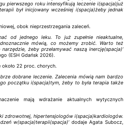
u pierwszego roku intensyfikują leczenie i(spacja)już
erapii był inicjowany wcześniej i(spacja)żeby jednak
niowej, obok nieprzestrzegania zaleceń.
nać od jednego leku. To już zupełnie nieaktualne,
jednoznacznie mówią, co możemy zrobić. Warto też
 narzędzie, żeby przełamywać naszą inercję(spacja)’
zego (ESH Gdańsk 2026).
 około 22 proc. chorych.
obrze dobrane leczenie. Zalecenia mówią nam bardzo
go początku i(spacja)tym, żeby to była terapia także
naczenie mają wdrażanie aktualnych wytycznych
i zdrowotnej, hipertensjologów i(spacja)kardiologów.
zeń w(spacja)terapii(spacja)’
dodaje Agata Subocz,