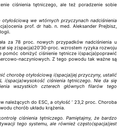
nie ciśnienia tętniczego, ale też poradzenie sobie
obę otyłościową we wtórnych przyczynach nadciśnienia
cja)ocenia prof. dr hab. n. med. Aleksander Prejbisz,
ogii.
dała za 78 proc. nowych przypadków nadciśnienia u
zał się z(spacja)20’30-proc. wzrostem ryzyka rozwoju
e pomóc obniżyć ciśnienie tętnicze i(spacja)poprawić
n sercowo-naczyniowych. Z tego powodu tak ważne są
ć chorobę otyłościową i(spacja)jej przyczyny, ustalić
L i(spacja)wysokość ciśnienia tętniczego. Nie da się
nienia wszystkich czterech głównych filarów tego
 należących do ESC, a otyłość ’ 23,2 proc. Choroba
owodu chorób układu krążenia.
ontrolę ciśnienia tętniczego. Pamiętajmy, że bardzo
ywacji tego systemu, ale również często(spacja)jest