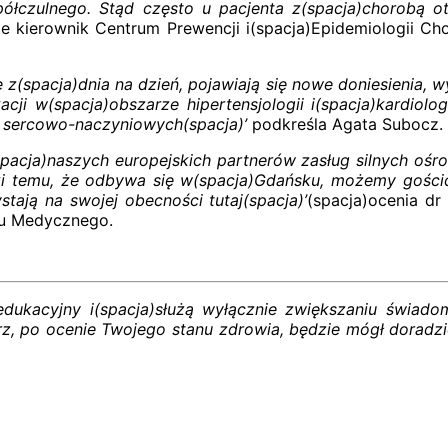
łczulnego. Stąd często u pacjenta z(spacja)chorobą oty
je kierownik Centrum Prewencji i(spacja)Epidemiologii C
e z(spacja)dnia na dzień, pojawiają się nowe doniesienia, 
kacji w(spacja)obszarze hipertensjologii i(spacja)kardiol
b sercowo-naczyniowych(spacja)’
podkreśla Agata Subocz.
spacja)naszych europejskich partnerów zasług silnych ośr
ki temu, że odbywa się w(spacja)Gdańsku, możemy gościć w
tają na swojej obecności tutaj(spacja)’
(spacja)ocenia dr 
tu Medycznego.
edukacyjny i(spacja)służą wyłącznie zwiększaniu świado
karz, po ocenie Twojego stanu zdrowia, będzie mógł dora