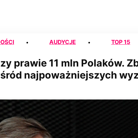
OŚCI
AUDYCJE
TOP 15
zy prawie 11 mln Polaków. Zb
 wśród najpoważniejszych wy