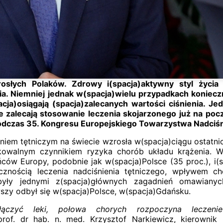
rosłych Polaków. Zdrowy i(spacja)aktywny styl życi
nia. Niemniej jednak w(spacja)wielu przypadkach koniec
cja)osiągają (spacja)zalecanych wartości ciśnienia. Je
re zalecają stosowanie leczenia skojarzonego już na p
odczas 35. Kongresu Europejskiego Towarzystwa Nadciśn
iem tętniczym na świecie wzrosła w(spacja)ciągu ostatnich
fikowalnym czynnikiem ryzyka chorób układu krążenia. 
ńców Europy, podobnie jak w(spacja)Polsce (35 proc.), i
cznością leczenia nadciśnienia tętniczego, wpływem c
 były jednymi z(spacja)głównych zagadnień omawiany
szy odbył się w(spacja)Polsce, w(spacja)Gdańsku.
łączyć leki, połowa chorych rozpoczyna leczeni
of. dr hab. n. med. Krzysztof Narkiewicz, kierownik Kl