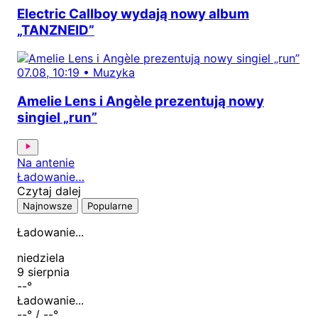
Electric Callboy wydają nowy album
„TANZNEID”
07.08, 10:19
•
Muzyka
Amelie Lens i Angèle prezentują nowy
singiel „run”
Na antenie
Ładowanie…
Czytaj dalej
Najnowsze
Popularne
Ładowanie...
niedziela
9 sierpnia
--
°
Ładowanie...
--
° /
--
°