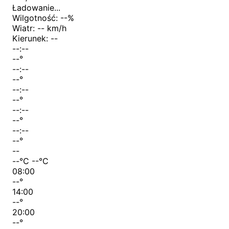
Ładowanie...
Wilgotność:
--
%
Wiatr:
-- km/h
Kierunek:
--
--:--
--
°
--:--
--
°
--:--
--
°
--:--
--
°
--:--
--
°
--
--
°C
--
°C
08:00
--
°
14:00
--
°
20:00
--
°