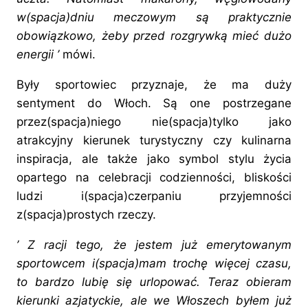
w(spacja)dniu meczowym są praktycznie
obowiązkowo, żeby przed rozgrywką mieć dużo
energii ’
mówi.
Były sportowiec przyznaje, że ma duży
sentyment do Włoch. Są one postrzegane
przez(spacja)niego nie(spacja)tylko jako
atrakcyjny kierunek turystyczny czy kulinarna
inspiracja, ale także jako symbol stylu życia
opartego na celebracji codzienności, bliskości
ludzi i(spacja)czerpaniu przyjemności
z(spacja)prostych rzeczy.
’ Z racji tego, że jestem już emerytowanym
sportowcem i(spacja)mam trochę więcej
czasu
,
to bardzo lubię się urlopować. Teraz obieram
kierunki azjatyckie, ale we Włoszech byłem już