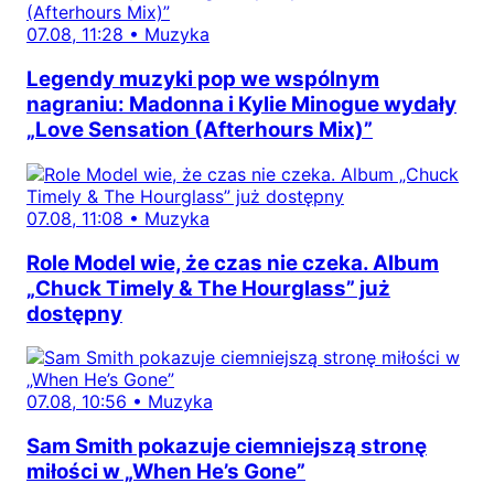
07.08, 11:28
•
Muzyka
Legendy muzyki pop we wspólnym
nagraniu: Madonna i Kylie Minogue wydały
„Love Sensation (Afterhours Mix)”
07.08, 11:08
•
Muzyka
Role Model wie, że czas nie czeka. Album
„Chuck Timely & The Hourglass” już
dostępny
07.08, 10:56
•
Muzyka
Sam Smith pokazuje ciemniejszą stronę
miłości w „When He’s Gone”