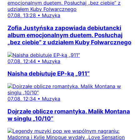
07.08, 13:28
•
Muzyka
Zofia Justyńska zapowiada debiutancki
album emocjonalnym duetem. Posłuchaj
„bez ciebie” z udziałem Kuby Folwarcznego
07.08, 12:44
•
Muzyka
Naisha debiutuje EP-ką „911”
07.08, 12:34
•
Muzyka
Dojrzałe oblicze romantyka. Malik Montana
w singlu „10/10”