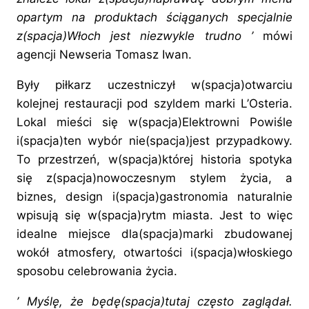
opartym na produktach ściąganych specjalnie
z(spacja)Włoch jest niezwykle trudno ’
mówi
agencji Newseria Tomasz Iwan.
Były piłkarz uczestniczył w(spacja)otwarciu
kolejnej restauracji pod szyldem marki L’Osteria.
Lokal mieści się w(spacja)Elektrowni Powiśle
i(spacja)ten wybór nie(spacja)jest przypadkowy.
To przestrzeń, w(spacja)której historia spotyka
się z(spacja)nowoczesnym stylem życia, a
biznes, design i(spacja)gastronomia naturalnie
wpisują się w(spacja)rytm miasta. Jest to więc
idealne miejsce dla(spacja)marki zbudowanej
wokół atmosfery, otwartości i(spacja)włoskiego
sposobu celebrowania życia.
’ Myślę, że będę(spacja)
tutaj
często zaglądał.