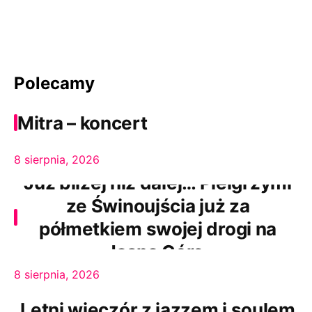
Polecamy
Mitra – koncert
8 sierpnia, 2026
Już bliżej niż dalej… Pielgrzymi
ze Świnoujścia już za
półmetkiem swojej drogi na
Jasną Górę.
8 sierpnia, 2026
Letni wieczór z jazzem i soulem