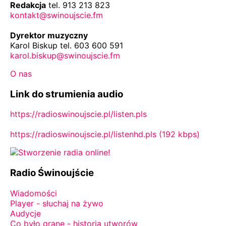
Redakcja
tel. 913 213 823
kontakt@swinoujscie.fm
Dyrektor muzyczny
Karol Biskup tel. 603 600 591
karol.biskup@swinoujscie.fm
O nas
Link do strumienia audio
https://radioswinoujscie.pl/listen.pls
https://radioswinoujscie.pl/listenhd.pls (192 kbps)
Radio Świnoujście
Wiadomości
Player - słuchaj na żywo
Audycje
Co było grane - historia utworów