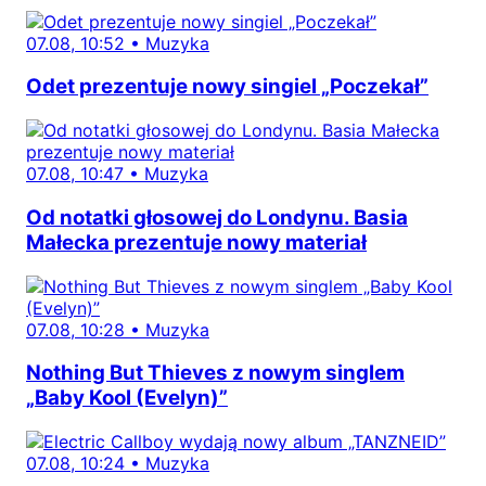
07.08, 10:52
•
Muzyka
Odet prezentuje nowy singiel „Poczekał”
07.08, 10:47
•
Muzyka
Od notatki głosowej do Londynu. Basia
Małecka prezentuje nowy materiał
07.08, 10:28
•
Muzyka
Nothing But Thieves z nowym singlem
„Baby Kool (Evelyn)”
07.08, 10:24
•
Muzyka