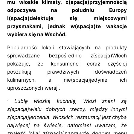
mu włoskie klimaty, z(spacja)przyjemnością
odpoczywa na południu Europy
i(spacja)delektuje się miejscowymi
przysmakami, jednak w(spacja)te wakacje
wybiera się na Wschód.
Popularność lokali stawiających na produkty
sprowadzane bezpośrednio z(spacja)Włoch
pokazuje, że konsumenci coraz częściej
poszukują prawdziwych doświadczeń
kulinarnych, a nie(spacja)jedynie ich
uproszczonych wersji.
’ Lubię włoską kuchnię, Włosi znani są
z(spacja)wielu dobrych rzeczy, między innymi
z(spacja)jedzenia. Włoskich restauracji jest chyba
najwięcej na świecie, natomiast uważam, że
znaleźć lokal z(spacja)naprawdę dobrym menu