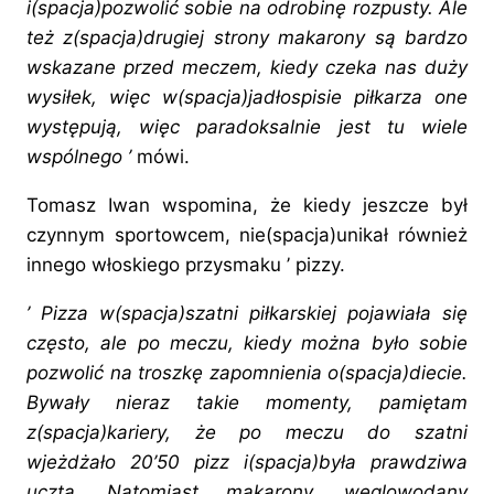
i(spacja)pozwolić sobie na odrobinę rozpusty. Ale
też z(spacja)drugiej strony makarony są bardzo
wskazane przed meczem, kiedy czeka nas duży
wysiłek, więc w(spacja)jadłospisie piłkarza one
występują, więc paradoksalnie jest tu wiele
wspólnego ’
mówi.
Tomasz Iwan wspomina, że kiedy jeszcze był
czynnym sportowcem, nie(spacja)unikał również
innego włoskiego przysmaku ’ pizzy.
’ Pizza w(spacja)szatni piłkarskiej pojawiała się
często, ale po meczu, kiedy można było sobie
pozwolić na troszkę zapomnienia o(spacja)diecie.
Bywały nieraz takie momenty, pamiętam
z(spacja)kariery, że po meczu do szatni
wjeżdżało 20’50 pizz i(spacja)była prawdziwa
uczta. Natomiast makarony, węglowodany