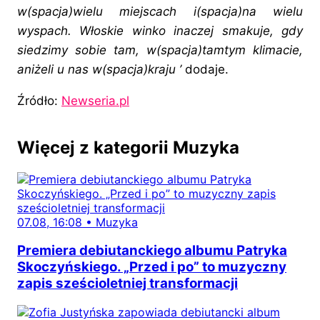
w(spacja)wielu miejscach i(spacja)na wielu
wyspach. Włoskie winko inaczej smakuje, gdy
siedzimy sobie tam, w(spacja)tamtym klimacie,
aniżeli u nas w(spacja)kraju ’
dodaje.
Źródło:
Newseria.pl
Więcej z kategorii Muzyka
07.08, 16:08
•
Muzyka
Premiera debiutanckiego albumu Patryka
Skoczyńskiego. „Przed i po” to muzyczny
zapis sześcioletniej transformacji