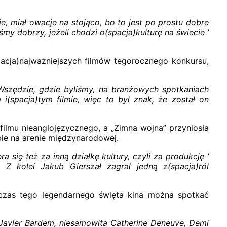
e, miał owacje na stojąco, bo to jest po prostu dobre
y dobrzy, jeżeli chodzi o(spacja)kulturę na świecie ’
pacja)najważniejszych filmów tegorocznego konkursu,
 Wszędzie, gdzie byliśmy, na branżowych spotkaniach
i(spacja)tym filmie, więc to był znak, że został on
filmu nieanglojęzycznego, a „Zimna wojna” przyniosła
bie na arenie międzynarodowej.
a się też za inną działkę kultury, czyli za produkcję ’
. Z kolei Jakub Gierszał zagrał jedną z(spacja)ról
dczas tego legendarnego święta kina można spotkać
, Javier Bardem, niesamowita Catherine Deneuve, Demi