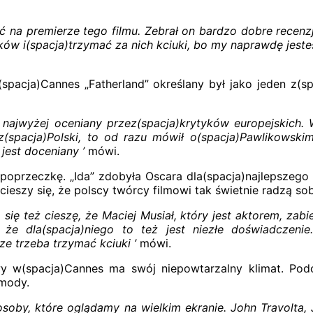
ć na premierze tego filmu. Zebrał on bardzo dobre recenzj
w i(spacja)trzymać za nich kciuki, bo my naprawdę jesteśm
pacja)Cannes „Fatherland” określany był jako jeden z(s
ł najwyżej oceniany przez(spacja)krytyków europejskich.
(spacja)Polski, to od razu mówił o(spacja)Pawlikowskim 
jest doceniany ’
mówi.
poprzeczkę. „Ida” zdobyła Oscara dla(spacja)najlepszego 
ieszy się, że polscy twórcy filmowi tak świetnie radzą so
ię też cieszę, że Maciej Musiał, który jest aktorem, zabier
, że dla(spacja)niego to też jest niezłe doświadczenie
ze trzeba trzymać kciuki ’
mówi.
owy w(spacja)Cannes ma swój niepowtarzalny klimat. Po
 mody.
osoby, które oglądamy na wielkim ekranie. John Travolta