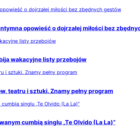
 Intymna opowieść o dojrzałej miłości bez zbędn
ija wakacyjne listy przebojów
, teatru i sztuki. Znamy pełny program
wanym cumbią singlu „Te Olvido (La La)”