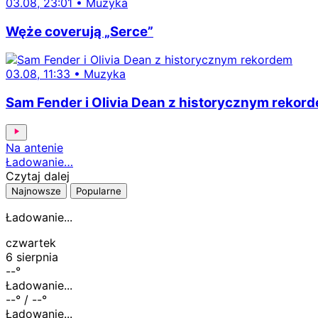
03.08, 23:01
•
Muzyka
Węże coverują „Serce”
03.08, 11:33
•
Muzyka
Sam Fender i Olivia Dean z historycznym rekor
Na antenie
Ładowanie…
Czytaj dalej
Najnowsze
Popularne
Ładowanie...
czwartek
6 sierpnia
--
°
Ładowanie...
--
° /
--
°
Ładowanie...