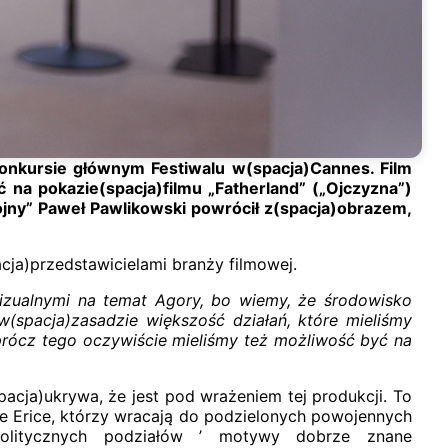
konkursie głównym Festiwalu w(spacja)Cannes. Film
 na pokazie(spacja)filmu „Fatherland” („Ojczyzna”)
 wojny” Paweł Pawlikowski powrócił z(spacja)obrazem,
ja)przedstawicielami branży filmowej.
wizualnymi na temat Agory, bo wiemy, że środowisko
w(spacja)zasadzie większość działań, które mieliśmy
oprócz tego oczywiście mieliśmy też możliwość być na
acja)ukrywa, że jest pod wrażeniem tej produkcji. To
e Erice, którzy wracają do podzielonych powojennych
)politycznych podziałów ’ motywy dobrze znane