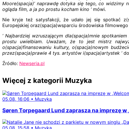
Moore(spacja)’ naprawdę dotyka się tego, co widzimy na
ogląda film, a ja po prostu kocham kino ’
mówi.
Nie kryje też satysfakcji, że udało jej się spotkać z
Europejskiej oraz(spacja)wsparciu środowiska filmowego 
’ Najbardziej wzruszającym dla(spacja)mnie spotkaniem
prostu uwielbiam. Uważam, że to jest mistrz najwyżs
o(spacja)finansowaniu kultury, o(spacja)nowym budżeci
przez(spacja)prawie 4 tys. artystów i(spacja)artystek ’
do
Źródło:
Newseria.pl
Więcej z kategorii Muzyka
05.08, 16:06
•
Muzyka
Søren Torpegaard Lund zaprasza na imprezę w 
05.08, 15:58
•
Muzyka