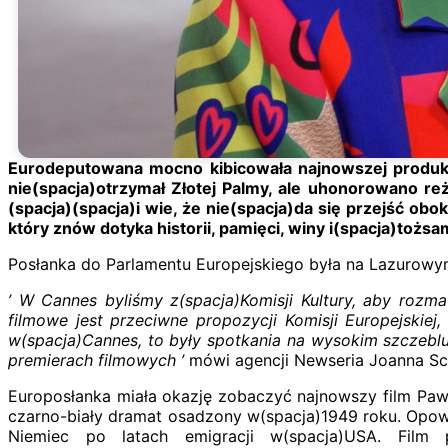
Eurodeputowana mocno kibicowała najnowszej produkcj
nie(spacja)otrzymał Złotej Palmy, ale uhonorowano reż
(spacja)(spacja)i wie, że nie(spacja)da się przejść ob
który znów dotyka historii, pamięci, winy i(spacja)tożsa
Posłanka do Parlamentu Europejskiego była na Lazurowym
’ W Cannes byliśmy z(spacja)Komisji Kultury, aby roz
filmowe jest przeciwne propozycji Komisji Europejskiej
w(spacja)Cannes, to były spotkania na wysokim szczeblu
premierach filmowych ’
mówi agencji Newseria Joanna Sc
Europosłanka miała okazję zobaczyć najnowszy film Pawła
czarno-biały dramat osadzony w(spacja)1949 roku. Opowi
Niemiec po latach emigracji w(spacja)USA. Film 