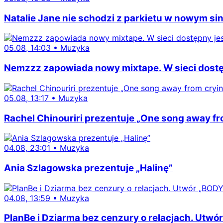
Natalie Jane nie schodzi z parkietu w nowym sing
05.08, 14:03
•
Muzyka
Nemzzz zapowiada nowy mixtape. W sieci dostępn
05.08, 13:17
•
Muzyka
Rachel Chinouriri prezentuje „One song away fro
04.08, 23:01
•
Muzyka
Ania Szlagowska prezentuje „Halinę”
04.08, 13:59
•
Muzyka
PlanBe i Dziarma bez cenzury o relacjach. Utwór