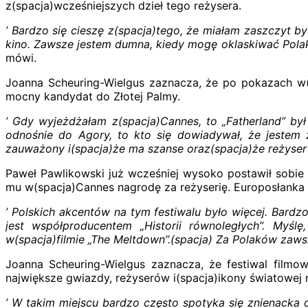
z(spacja)wcześniejszych dzieł tego reżysera.
’ Bardzo się cieszę z(spacja)tego, że miałam zaszczyt by
kino. Zawsze jestem dumna, kiedy mogę oklaskiwać Polakó
mówi.
Joanna Scheuring-Wielgus zaznacza, że po pokazach w(s
mocny kandydat do Złotej Palmy.
’ Gdy wyjeżdżałam z(spacja)Cannes, to „Fatherland” by
odnośnie do Agory, to kto się dowiadywał, że jestem z
zauważony i(spacja)że ma szanse oraz(spacja)że reżyser 
Paweł Pawlikowski już wcześniej wysoko postawił sobie 
mu w(spacja)Cannes nagrodę za reżyserię. Europosłanka c
’ Polskich akcentów na tym festiwalu było więcej. Bardzo s
jest współproducentem „Historii równoległych”. Myślę
w(spacja)filmie „The Meltdown”.(spacja) Za Polaków zaws
Joanna Scheuring-Wielgus zaznacza, że festiwal film
największe gwiazdy, reżyserów i(spacja)ikony światowej
’ W takim miejscu bardzo często spotyka się znienacka 