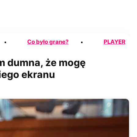
Co było grane?
PLAYER
am dumna, że mogę
iego ekranu