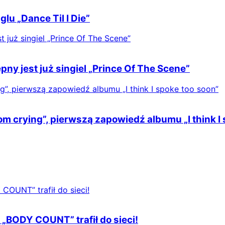
lu „Dance Til I Die”
y jest już singiel „Prince Of The Scene”
m crying”, pierwszą zapowiedź albumu „I think I
 „BODY COUNT” trafił do sieci!