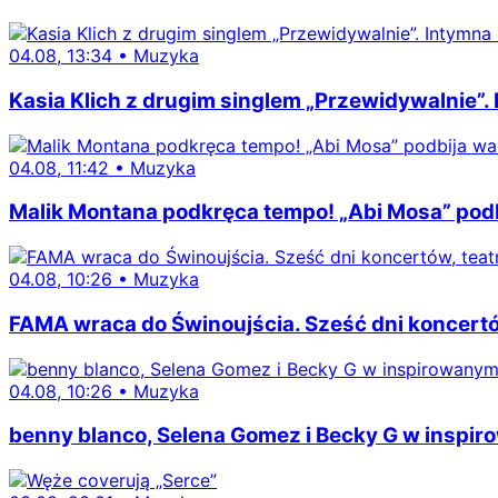
04.08, 13:34
•
Muzyka
Kasia Klich z drugim singlem „Przewidywalnie”.
04.08, 11:42
•
Muzyka
Malik Montana podkręca tempo! „Abi Mosa” podb
04.08, 10:26
•
Muzyka
FAMA wraca do Świnoujścia. Sześć dni koncertów
04.08, 10:26
•
Muzyka
benny blanco, Selena Gomez i Becky G w inspiro