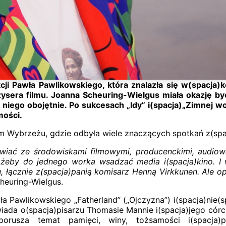
i Pawła Pawlikowskiego, która znalazła się w(spacja)
ysera filmu. Joanna Scheuring-Wielgus miała okazję być
ok niego obojętnie. Po sukcesach „Idy” i(spacja)„Zimnej
mości.
 Wybrzeżu, gdzie odbyła wiele znaczących spotkań z(spac
mawiać ze środowiskami filmowymi, producenckimi, audio
, żeby do jednego worka wsadzać media i(spacja)kino. I 
, łącznie z(spacja)panią komisarz Henną Virkkunen. Ale 
heuring-Wielgus.
 Pawlikowskiego „Fatherland” („Ojczyzna”) i(spacja)nie(sp
ada o(spacja)pisarzu Thomasie Mannie i(spacja)jego córc
porusza temat pamięci, winy, tożsamości i(spacja