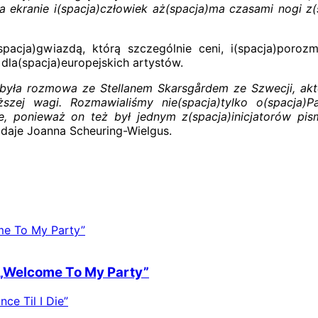
 ekranie i(spacja)człowiek aż(spacja)ma czasami nogi z(s
(spacja)gwiazdą, którą szczególnie ceni, i(spacja)poro
dla(spacja)europejskich artystów.
 była rozmowa ze Stellanem Skarsgårdem ze Szwecji, akt
zej wagi. Rozmawialiśmy nie(spacja)tylko o(spacja)Pa
e, ponieważ on też był jednym z(spacja)inicjatorów pis
daje Joanna Scheuring-Wielgus.
„Welcome To My Party”